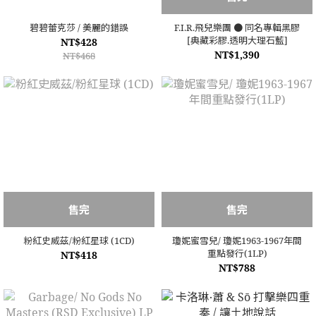
碧碧蕾克莎 / 美麗的錯誤
F.I.R.飛兒樂團 ● 同名專輯黑膠
[典藏彩膠.透明大理石藍]
NT$428
NT$1,390
NT$468
售完
售完
粉紅史威茲/粉紅星球 (1CD)
瓊妮蜜雪兒/ 瓊妮1963-1967年間
重點發行(1LP)
NT$418
NT$788