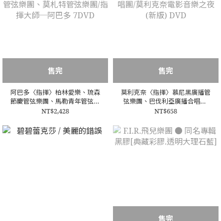
售完
售完
阿巴多〈指揮〉柏林愛樂、琉森
莫利克奈〈指揮〉慕尼黑廣播管
節慶管弦樂團、馬勒青年管弦樂
弦樂團、巴伐利亞廣播合唱團/
團、莫札特管弦樂團/指揮大師
莫利克奈電影音樂之夜 (新版)
NT$2,428
NT$658
─阿巴多 7DVD
DVD
售完