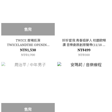
售完
TWICE 首場巡演
好好愛我 青春追夢人 校園歌喉
TWICELANDTHE OPENING
讚 音樂劇原創原聲帶(11/18 發
[ENCORE] 安可場演場會DVD
行)
NT$1,530
NT$499
NT$1,700
NT$560
售完