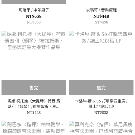
周治平 / 中年男子
安瑪莉 / 音樂療程
NT$658
NT$448
NT$698
NT$498
售完
售完
妮娜‧柯托娃〈大提琴〉荷西·費
卡洛琳‧蕭 & Sō 打擊樂四重奏 /
蓋利〈鋼琴〉/布拉姆斯、里格
讓土地說話 LP
與舒曼大提琴作品集
NT$428
NT$838