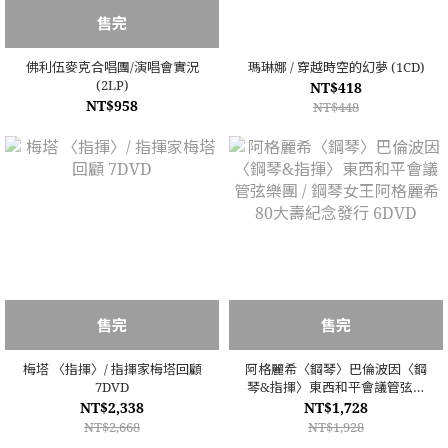
售完
佛利伍麥克合唱團/演唱會實況
瑪琳娜 / 穿越時空的幻夢 (1CD)
(2LP)
NT$418
NT$958
NT$448
售完
售完
梅塔 〈指揮〉/ 指揮家梅塔回顧
阿格麗希〈鋼琴〉巴倫波因〈鋼
7DVD
琴&指揮〉東西和平會議管弦樂
團 / 鋼琴女王阿格麗希80大壽紀
NT$2,338
NT$1,728
念發行 6DVD
NT$2,668
NT$1,928