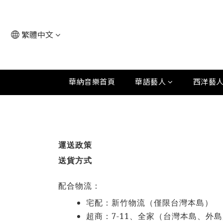
繁體中文
華納音樂首頁
華語藝人
西洋藝
運送政策
送貨方式
配合物流：
宅配：新竹物流（僅限台灣本島）
7-11
超商：
、全家（台灣本島、外島