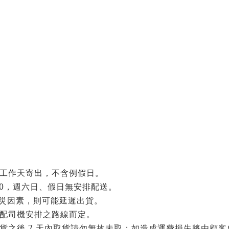
工作天寄出，不含例假日。
0
，週六日、假日無安排配送。
災因素，則可能延遲出貨。
配司機安排之路線而定。
7
貨之後
天內取貨請勿無故未取；如造成運費損失將由顧客