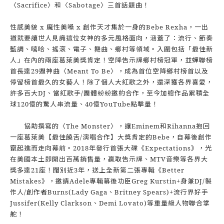
〈Sacrifice〉和〈Sabotage〉三首話題曲！
性感美貌 x 魔性美嗓 x 創作天才集於一身的Bebe Rexha，一出
道就要讓世人見識這位女神的多元風格面向，涵蓋了：流行、節奏
藍調、嘻哈、搖滾、電子、舞曲、鄉村等領域。入圍包括「最佳新
人」在內的兩座葛萊美獎肯定！空降告示牌鄉村榜冠軍，並蟬聯榜
首長達29週神曲〈Meant To Be〉，成為首位空降鄉村榜首以及
停留榜首最久的女藝人！除了個人大紅歌之外，還深獲各界喜愛，
許多百大DJ、當紅歌手/團體紛紛邀約合作，至今加總作品累積全
球120億的驚人串流量、40億YouTube點擊量！
協助撰寫的〈The Monster〉，讓Eminem和Rihanna抱回
一座葛萊美【最佳饒舌/演唱合作】大獎肯定的Bebe，自幕後創作
竄起進而走向幕前。2018年發行首張大碟《Expectations》，光
在美國本土即開出百萬銷售量，贏取告示牌、MTV音樂等各界大
獎多達21座！闊別近3年，送上全新第二張專輯《Better
Mistakes》，邀請Adele專輯幕後功臣Greg Kurstin+身兼DJ/製
作人/創作者Burns(Lady Gaga、Britney Spears)+流行界好手
Jussifer(Kelly Clarkson、Demi Lovato)等重量級人物聯合掌
舵！