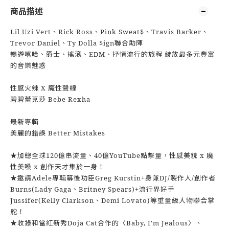
商品描述
Lil Uzi Vert、Rick Ross、Pink Sweat$、Travis Barker、
Trevor Daniel、Ty Dolla $ign聯合助陣
暢遊嘻哈、爵士、搖滾、EDM、抒情流行的旅程 綻放最多元豐富
的音樂魅惑
性感火辣 X 魔性聲線
碧碧蕾克莎 Bebe Rexha
最新專輯
美麗的錯誤 Better Mistakes
★加總全球120億串流量、40億YouTube點擊量，性感美貌 x 魔
性美嗓 x 創作天才集於一身！
★邀請Adele專輯幕後功臣Greg Kurstin+身兼DJ/製作人/創作者
Burns(Lady Gaga、Britney Spears)+流行界好手
Jussifer(Kelly Clarkson、Demi Lovato)等重量級人物聯合掌
舵！
★收錄和當紅新秀Doja Cat合作的〈Baby, I'm Jealous〉、