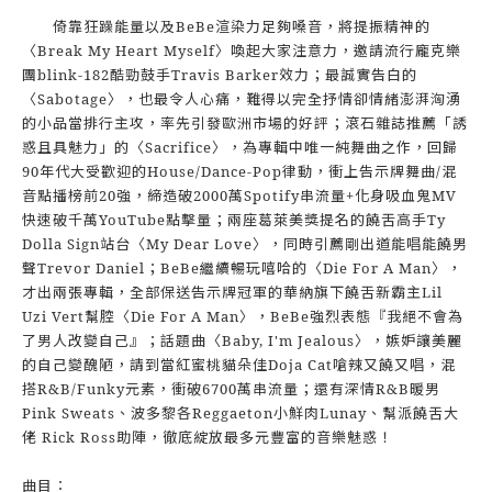
倚靠狂躁能量以及BeBe渲染力足夠嗓音，將提振精神的
〈Break My Heart Myself〉喚起大家注意力，邀請流行龐克樂
團blink-182酷勁鼓手Travis Barker效力；最誠實告白的
〈Sabotage〉，也最令人心痛，難得以完全抒情卻情緒澎湃洶湧
的小品當排行主攻，率先引發歐洲市場的好評；滾石雜誌推薦「誘
惑且具魅力」的〈Sacrifice〉，為專輯中唯一純舞曲之作，回歸
90年代大受歡迎的House/Dance-Pop律動，衝上告示牌舞曲/混
音點播榜前20強，締造破2000萬Spotify串流量+化身吸血鬼MV
快速破千萬YouTube點擊量；兩座葛萊美獎提名的饒舌高手Ty
Dolla Sign站台〈My Dear Love〉，同時引薦剛出道能唱能饒男
聲Trevor Daniel；BeBe繼續暢玩嘻哈的〈Die For A Man〉，
才出兩張專輯，全部保送告示牌冠軍的華納旗下饒舌新霸主Lil
Uzi Vert幫腔〈Die For A Man〉，BeBe強烈表態『我絕不會為
了男人改變自己』；話題曲〈Baby, I'm Jealous〉，嫉妒讓美麗
的自己變醜陋，請到當紅蜜桃貓朵佳Doja Cat嗆辣又饒又唱，混
搭R&B/Funky元素，衝破6700萬串流量；還有深情R&B暖男
Pink Sweats、波多黎各Reggaeton小鮮肉Lunay、幫派饒舌大
佬 Rick Ross助陣，徹底綻放最多元豐富的音樂魅惑！
曲目：