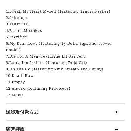
1.Break My Heart Myself (featuring Travis Barker)
2.Sabotage
3.Trust Fall
4.Better Mistakes
5.Sacrifice
6.My Dear Love (featuring Ty Dolla Sign and Trevor
Daniel)
7.Die For A Man (featuring Lil Uzi Vert)
8.Baby, I'm Jealous (featuring Doja Cat)
9.On The Go (featuring Pink Sweat$ and Lunay)
10.Death Row
11.Empty
12.Amore (featuring Rick Ross)
13.Mama
送貨及付款方式
顧客評價