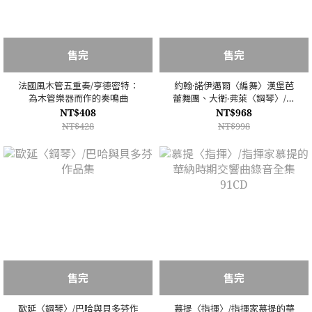
售完
售完
法國風木管五重奏/亨德密特：
約翰·諾伊邁爾〈編舞〉漢堡芭
為木管樂器而作的奏鳴曲
蕾舞團、大衛‧弗萊〈鋼琴〉/幻
影燈 BD
NT$408
NT$968
NT$428
NT$998
售完
售完
歐延〈鋼琴〉/巴哈與貝多芬作
慕提〈指揮〉/指揮家慕提的華