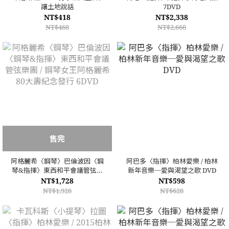
讓土地說話
7DVD
NT$418
NT$2,338
NT$468
NT$2,668
售完
阿格麗希〈鋼琴〉巴倫波因〈鋼
阿巴多〈指揮〉柏林愛樂 / 柏林
琴&指揮〉東西和平會議管弦樂
新年音樂─愛與渴望之歌 DVD
團 / 鋼琴女王阿格麗希80大壽紀
NT$1,728
NT$598
念發行 6DVD
NT$1,928
NT$628