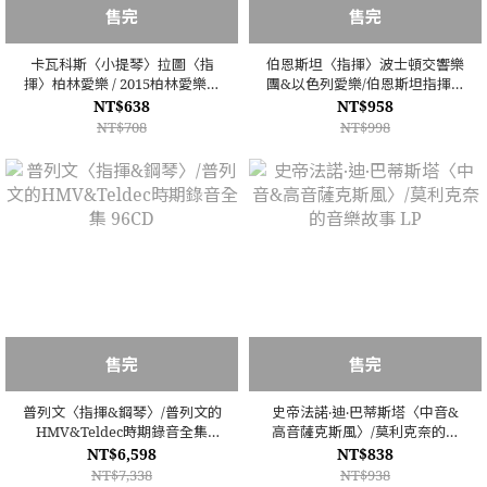
售完
售完
卡瓦科斯〈小提琴〉拉圖〈指
伯恩斯坦〈指揮〉波士頓交響樂
揮〉柏林愛樂 / 2015柏林愛樂歐
團&以色列愛樂/伯恩斯坦指揮布
洲音樂會─雅典 DVD
拉姆斯第一至四號交響曲 2DVD
NT$638
NT$958
NT$708
NT$998
售完
售完
普列文〈指揮&鋼琴〉/普列文的
史帝法諾‧迪‧巴蒂斯塔〈中音&
HMV&Teldec時期錄音全集
高音薩克斯風〉/莫利克奈的音
96CD
樂故事 LP
NT$6,598
NT$838
NT$7,338
NT$938