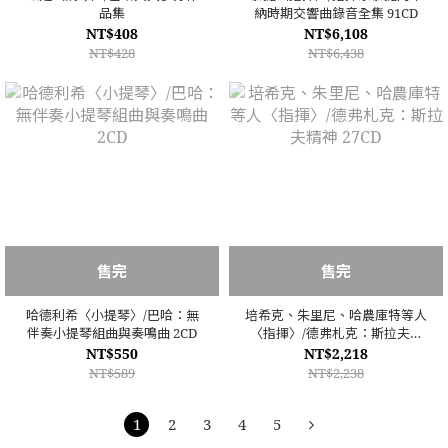
品集
納時期交響曲錄音全集 91CD
NT$408
NT$6,108
NT$428
NT$6,438
售完
售完
哈德利希〈小提琴〉/巴哈：無
培希克、朱里尼、哈農庫特等人
伴奏小提琴組曲與奏鳴曲 2CD
〈指揮〉/德弗札克：斯拉夫精
神 27CD
NT$550
NT$2,218
NT$589
NT$2,238
1
2
3
4
5