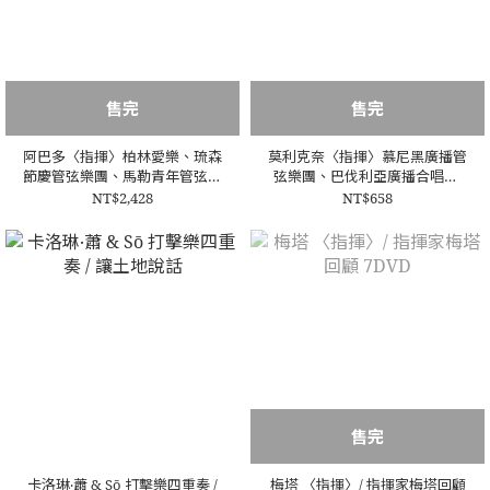
售完
售完
阿巴多〈指揮〉柏林愛樂、琉森
莫利克奈〈指揮〉慕尼黑廣播管
節慶管弦樂團、馬勒青年管弦樂
弦樂團、巴伐利亞廣播合唱團/
團、莫札特管弦樂團/指揮大師
莫利克奈電影音樂之夜 (新版)
NT$2,428
NT$658
─阿巴多 7DVD
DVD
售完
卡洛琳‧蕭 & Sō 打擊樂四重奏 /
梅塔 〈指揮〉/ 指揮家梅塔回顧