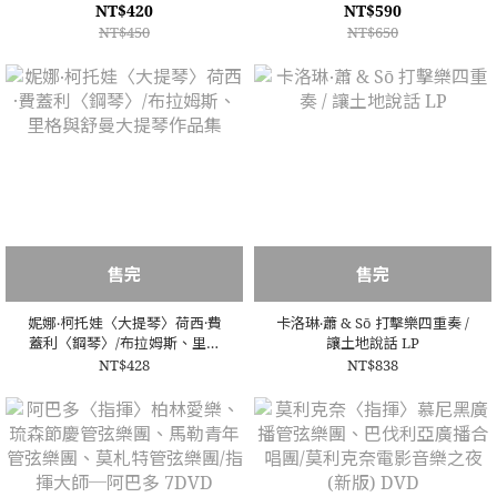
NT$420
NT$590
NT$450
NT$650
售完
售完
妮娜‧柯托娃〈大提琴〉荷西·費
卡洛琳‧蕭 & Sō 打擊樂四重奏 /
蓋利〈鋼琴〉/布拉姆斯、里格
讓土地說話 LP
與舒曼大提琴作品集
NT$428
NT$838