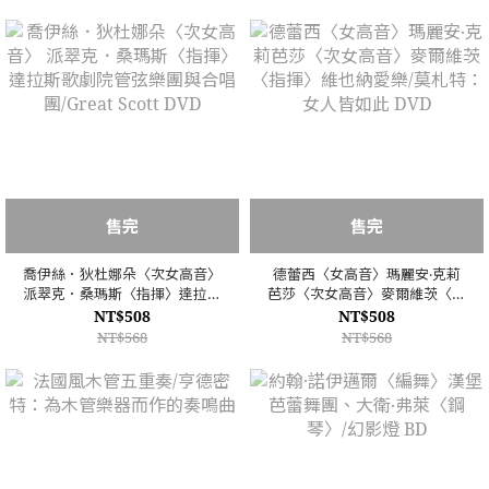
售完
售完
喬伊絲．狄杜娜朵〈次女高音〉
德蕾西〈女高音〉瑪麗安‧克莉
派翠克．桑瑪斯〈指揮〉達拉斯
芭莎〈次女高音〉麥爾維茨〈指
歌劇院管弦樂團與合唱團/Great
揮〉維也納愛樂/莫札特：女人
NT$508
NT$508
Scott DVD
皆如此 DVD
NT$568
NT$568