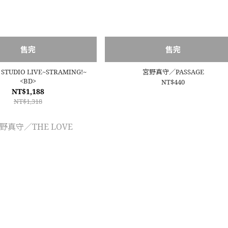
售完
售完
STUDIO LIVE~STRAMING!~
宮野真守／PASSAGE
<BD>
NT$440
NT$1,188
NT$1,318