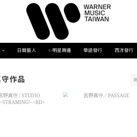
人
日韓藝人
✨明星周邊
華語發行
西洋發行
真守作品