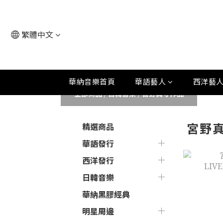
繁體中文
華納音樂首頁
華語藝人
西洋藝
全部商品
/
日韓音樂
/
宮野真守作品
宮野
精選商品
華語發行
西洋發行
日韓音樂
華納黑膠經典
明星周邊