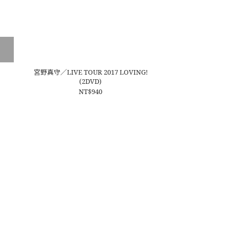
宮野真守／LIVE TOUR 2017 LOVING!
(2DVD)
NT$940