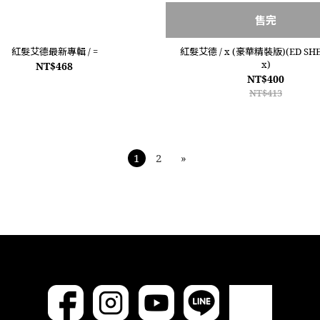
售完
紅髮艾德最新專輯 / =
紅髮艾德 / x (豪華精裝版)(ED SHE
x)
NT$468
NT$400
NT$413
1
2
»