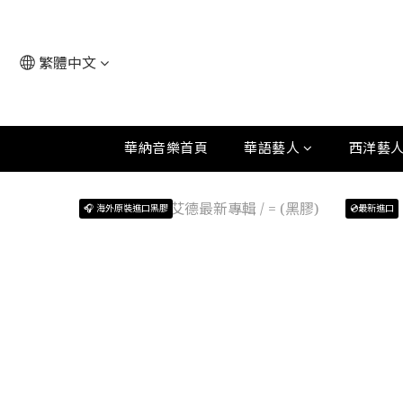
繁體中文
華納音樂首頁
華語藝人
西洋藝
🎧 海外原裝進口黑膠
💿最新進口