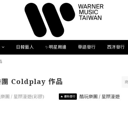
人
日韓藝人
✨明星周邊
華語發行
西洋發行
品
團 Coldplay 作品
🔥 最新發行