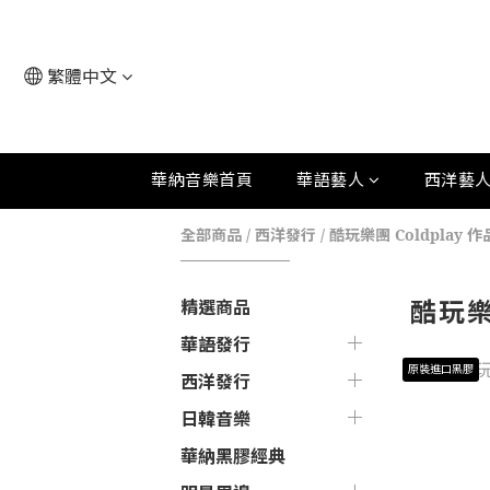
繁體中文
華納音樂首頁
華語藝人
西洋藝
全部商品
/
西洋發行
/
酷玩樂團 Coldplay 作
酷玩樂
精選商品
華語發行
原裝進口黑膠
西洋發行
日韓音樂
華納黑膠經典