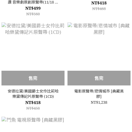
讚 音樂劇原創原聲帶(11/18 發
NT$418
行)
NT$499
NT$468
NT$560
售完
售完
安德拉黛/美國爵士女伶比莉哈
電影原聲帶/悲情城市 [典藏黑
樂黛傳記片原聲帶 (1CD)
膠]
NT$418
NT$1,238
NT$458