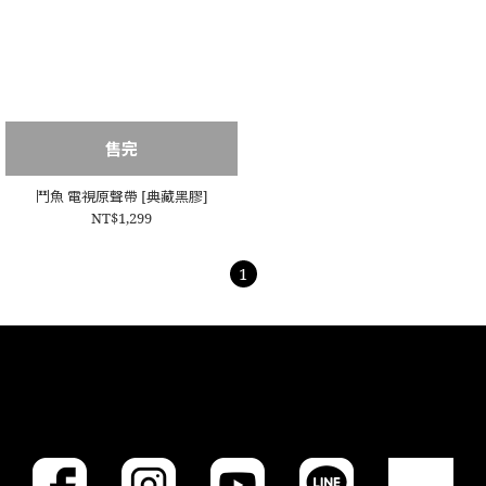
售完
鬥魚 電視原聲帶 [典藏黑膠]
NT$1,299
1