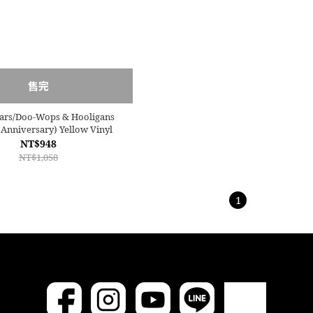
售完
ars/Doo-Wops & Hooligans
 Anniversary) Yellow Vinyl
NT$948
NT$1,058
1