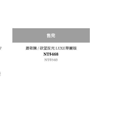
售完
7
蕭敬騰 / 欲望反光 LUXE華麗版
NT$468
NT$548