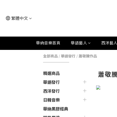
繁體中文
華納音樂首頁
華語藝人
西洋藝
全部商品
/
華語發行
/
蕭敬騰作品
蕭敬
精選商品
華語發行
西洋發行
日韓音樂
華納黑膠經典