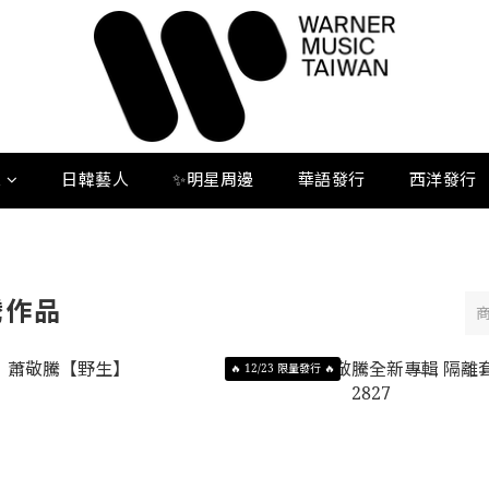
人
日韓藝人
✨明星周邊
華語發行
西洋發行
騰作品
🔥 12/23 限量發行 🔥