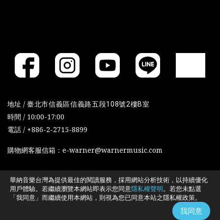
地址 /
臺北市信義區信義路五段108號2樓B室
時間 / 10:00-17:00
電話 / +886-2-2715-8899
購物網客服信箱：e-warner@warnermusic.com
華納音樂台灣為提供最佳的閱讀服務，採用網站分析技術，以持續優化
Cookies政策
Cookies设置
用戶體驗。若繼續瀏覽本網站即表示您同意
隱私權聲明
。若您未點選
「我同意」而繼續使用本網站，則視為您已同意本站之隱私權政策。
我同意