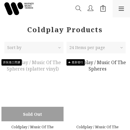
Coldplay Products
Sort by
24 Items per page
原裝進口黑膠
🔥 最新發行
Sold Out
Coldplay / Music Of The
Coldplay / Music Of The