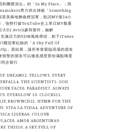
團體演出』的「In My Place」；與
nsmokers齊力拱出神曲「Something
s」，雄踞英美兩地舞曲榜冠軍，歌詞MV僅24小
，強勢打破YouTube史上單日MV觀看
DJ Avicii參與製作，融解
use於充滿活力的EDM風格裡頭，創下iTunes
國冠軍紀錄的「A Sky Full Of
Up&Up」當結尾，讓所有曾親臨現場的朋友
會朝聖的朋友可以徹底感受那份滿點嗨度
球同步發行
 OF DREAMS2. YELLOW3. EVERY
ERFALL4. THE SCIENTIST5. GOD
YOUR FACE6. PARADISE7. ALWAYS
C9. EVERGLOW 10. CLOCKS11.
LIE BROWNCD21. HYMN FOR THE
3. VIVA LA VIDA4. ADVENTURE OF
USICA LIGERA6. COLOUR
PLACE8. AMOR ARGENTINA9.
KE THIS10. A SKY FULL OF