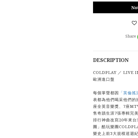
No
Share
DESCRIPTION
COLDPLAY ／ LIVE I
歐洲進口盤
每個掌聲都因
「英倫搖滾
表都為他們喝采他們的搖
座全英音樂獎、7座MT
售奇蹟生涯7張專輯完美
排行神曲改寫20年來
團」酷玩樂團COLDP
樂史上前3大規模巡迴