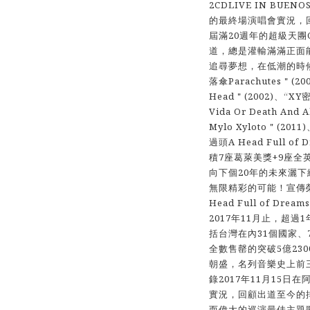
2CDLIVE IN BUE
的最終場演唱會實況，
屆滿20週年的超級天團C
道，總是灌輸滿滿正面
追尋夢想，在低潮的時候
落傘Parachutes＂(200
Head＂(2002)、“XY
Vida Or Death And
Mylo Xyloto＂(2011
過頭A Head Full o
積7座葛萊美獎+9座全英
向下個20年的未來灑
無限精彩的可能！宣傳榮登
Head Full of Dr
2017年11月止，超
括台灣在內31個國家、
全數售罄的突破5億23
朝盛，名列音樂史上前
錄2017年11月15
實況，回顧出道至今的
而偉大的巡演最佳主題歌「A