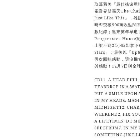
取葛萊美『最佳搖滾重唱和
電音界雙霸天The Chai
Just Like Thi
時即突破900萬次點閱率
數紀錄；邀來英年早逝百大
Progressive Ho
上架不到24小時即拿下87
Stars」；最後以「
再次回味感動，讓沒機
與感動！12月7日與全
CD11. A HEAD FULL
TEARDROP IS A WAT
PUT A SMILE UPON 
IN MY HEAD8. MAGI
MIDNIGHT12. CHAR
WEEKEND2. FIX YOU
A LIFETIME5. DE M
SPECTRUM7. IN MY 
SOMETHING JUST LI