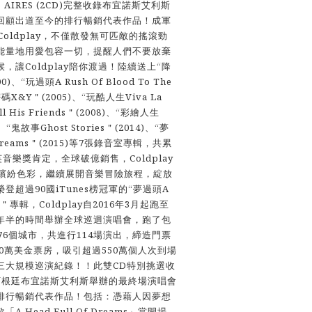
NOS AIRES (2CD)完整收錄布宜諾斯艾利斯
回顧出道至今的排行暢銷代表作品！成軍
oldplay，不僅散發無可匹敵的搖滾勁
能量地用愛包容一切，提醒人們不要放棄
，讓Coldplay陪你渡過！陸續送上“降
0)、“玩過頭A Rush Of Blood To The
密碼X&Y＂(2005)、“玩酷人生Viva La
 All His Friends＂(2008)、“彩繪人生
)、“鬼故事Ghost Stories＂(2014)、“夢
f Dreams＂(2015)等7張錄音室專輯，共累
音樂獎肯定，全球破億銷售，Coldplay
下繽紛色彩，繼續展開音樂冒險旅程，綻放
超過90國iTunes榜冠軍的“夢過頭A
eams＂專輯，Coldplay自2016年3月起跑至
過1年半的時間舉辦全球巡迴演唱會，跑了包
76個城市，共進行114場演出，締造門票
00萬美金票房，吸引超過550萬個人次到場
三大規模巡演紀錄！！此雙CD特別挑選收
日在阿根廷布宜諾斯艾利斯舉辦的最終場演唱會
排行暢銷代表作品！包括：憑藉人因夢想
 Head Full Of Dreams」當開場，