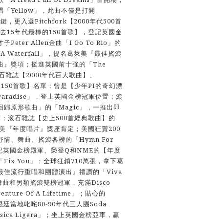
「Yellow」，此曲不僅是打開
鍵，更入選Pitchfork【2000年代500首
去15年代最棒的150首歌】，登記英國金
ter Allen金曲「I Go To Rio」的
 Is A Waterfall」，提名葛萊美『最佳搖滾
曲』獎項；挺進英國前十強的「The
入滾石雜誌【2000年代百大歌曲】、
的150首歌】名單；曾是【少年PI的奇幻漂
aradise」，登上英國金榜冠軍位置；滾
歸原形歌曲」的「Magic」，一推出即
冠軍；滾石雜誌【史上500首經典歌曲】的
葛萊美『年度唱片』獎座肯定；美國狂賣200
情、舞曲、搖滾各榜的「Hymn For
；登記英國金榜殿軍、榮登Q和NME的【年度
ix You」；全球狂銷710萬張，拿下葛
佳流行重唱和團體演出』禮讚的「Viva
國舞曲和另類搖滾雙榜冠軍，充滿Disco
ture Of A Lifetime」；貼心的
根廷當地叱咤80-90年代三人團Soda
usica Ligera」；坐上英國金榜亞軍，贏