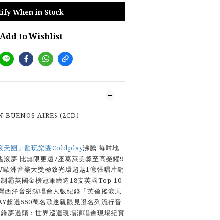
tify When in Stock
Add to Wishlist
N BUENOS AIRES (2CD)
天團」酷玩樂團Coldplay
沸騰 每吋地
滾夢 比無限更遠7座葛萊美獎至高榮耀9
V歐洲音樂大獎極致光環超越1億張唱片銷
制霸英國金榜冠軍締造18支英國Top 10
台灣西洋音樂演唱會人數紀錄「英倫搖滾天
LAY超過550萬名歌迷親眼見證名列流行音
紀錄夢過頭：世界巡迴現場演唱會現場紀實