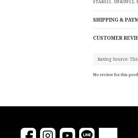
STARS11. UP&UP12.
SHIPPING & PAY
CUSTOMER REVI
No review for this prod