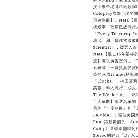
接下來全場引吭高歌同唱
Coldplay國際市場的關
頂尖歌曲】、NME【過
榜殿軍；取樣已故流行才子Pe
「Every Teardrop
演出』和『最佳搖滾歌
Scientist」，被選
NME【過去15年最棒
流】電視廣告宣傳曲「P
石雜誌「一首貨真價實回
榮登56國iTunes榜
「Clocks」，抱回
萬張，攀入流行、成人抒
The Weekend」
百大單曲】票選名單的「F
萊美『年度歌曲』和『最
La Vida」；霸佔美
Funk躍動舞韻的「Adven
Coldpla還特別翻唱阿
Stereo的經典「De M