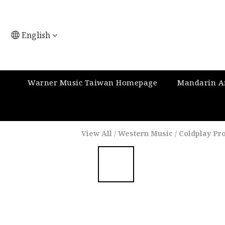
English
Warner Music Taiwan Homepage
Mandarin Ar
View All
/
Western Music
/
Coldplay Pr