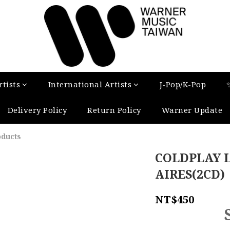
tists
International Artists
J-Pop/K-Pop
Delivery Policy
Return Policy
Warner Update
oducts
COLDPLAY L
AIRES(2CD)
NT$450