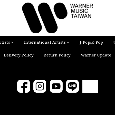
tists
International Artists
J-Pop/K-Pop
Delivery Policy
Return Policy
Warner Update