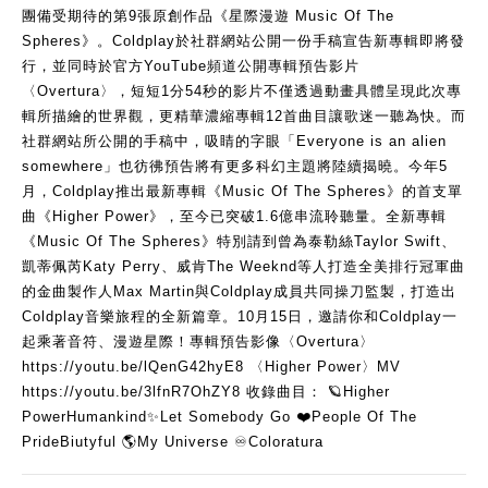
團備受期待的第9張原創作品《星際漫遊 Music Of The 
Spheres》。Coldplay於社群網站公開一份手稿宣告新專輯即將發
行，並同時於官方YouTube頻道公開專輯預告影片
〈Overtura〉，短短1分54秒的影片不僅透過動畫具體呈現此次專
輯所描繪的世界觀，更精華濃縮專輯12首曲目讓歌迷一聽為快。而
社群網站所公開的手稿中，吸睛的字眼「Everyone is an alien 
somewhere」也彷彿預告將有更多科幻主題將陸續揭曉。今年5
月，Coldplay推出最新專輯《Music Of The Spheres》的首支單
曲《Higher Power》，至今已突破1.6億串流聆聽量。全新專輯
《Music Of The Spheres》特別請到曾為泰勒絲Taylor Swift、
凱蒂佩芮Katy Perry、威肯The Weeknd等人打造全美排行冠軍曲
的金曲製作人Max Martin與Coldplay成員共同操刀監製，打造出
Coldplay音樂旅程的全新篇章。10月15日，邀請你和Coldplay一
起乘著音符、漫遊星際！專輯預告影像〈Overtura〉 
https://youtu.be/lQenG42hyE8 〈Higher Power〉MV 
https://youtu.be/3lfnR7OhZY8 收錄曲目： 🪐Higher 
PowerHumankind✨Let Somebody Go ❤️People Of The 
PrideBiutyful 🌎My Universe ♾️Coloratura