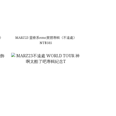
3》
MARZ23 靈療系emo實體專輯《不遠處》
NT$585