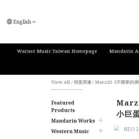
English
Warner Music Taiwan Homepage
Mandarin Ar
View All
/
明星周邊
/
Marz23《不簡單的
Mar
Featured
Products
小巨
Mandarin Works
Western Music