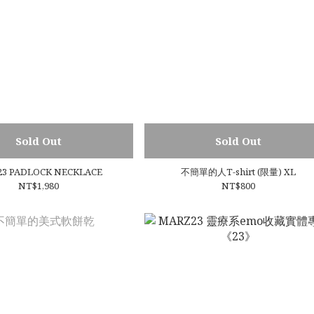
Sold Out
Sold Out
23 PADLOCK NECKLACE
不簡單的人T-shirt (限量) XL
NT$1,980
NT$800