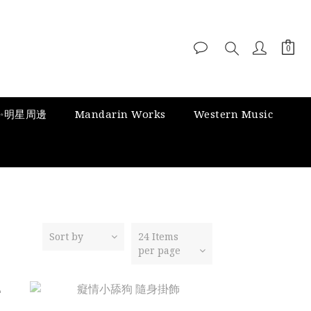
✨明星周邊
Mandarin Works
Western Music
Sort by
24 Items
per page