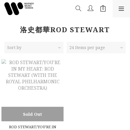
洛史都華ROD STEWART
Sort by
24 Items per page
Sold Out
ROD STEWART/YOU'RE IN