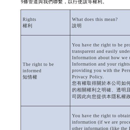
9
條管道與我們聯繫，以行使該等權利。
Rights
What does this mean?
權利
說明
You have the right to be pr
transparent and easily unde
Information about how we 
Information and your rights
The right to be
providing you with the Pers
informed
Privacy Policy.
知情權
您有權取得關於本公司如
的相關權利之明確、透明
司因此向您提供本隱私權
You have the right to obtai
information (if we are proce
other information (like the