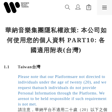
華納音樂集團隱私權政策: 本公司如
何使用您的個人資料 PART10: 各
國適用附表(台灣)
1.1
Taiwan
台灣
Please note that our Platformsare not directed to
individuals under the age of twenty (20), and we
request thatsuch individuals do not provide
Personal Information through the Platforms. We
arenot to be held responsible if such requirement
is not met.
請注意，華納平台不適用二十歲（
20
）以下之個