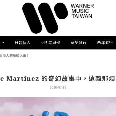
人
日韓藝人
✨明星周邊
華語發行
西洋發行
，遠離那煩人的瞌睡大軍！
nie Martinez 的奇幻故事中，遠離
2020-05-18