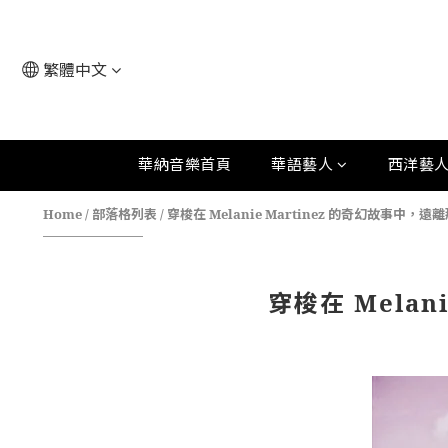
繁體中文
華納音樂首頁
華語藝人
西洋藝
Home
/
部落格列表
/
穿梭在 Melanie Martinez 的奇幻故事中
穿梭在 Mela