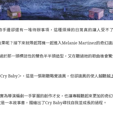
時手邊卻還有一堆待辦事項，這種煩燥的日常真的讓人受不
？接下來就帶起耳機一起進入Melanie Martinez的奇
象深刻的，莫過於那一頭標誌性的雙色半半頭造型，又在聽過她的歌曲後
了首張專輯＜Cry Baby＞，這是一張剛聽略覺詭異，但卻詭異的使
V，實為導演編劇一手掌握的創作才女，也讓專輯聽起來更加的奇幻怪
就是一本故事書，描繪出了Cry Baby尋找自我並成長的過程。