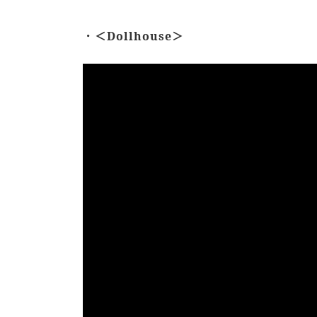
．＜Dollhouse＞