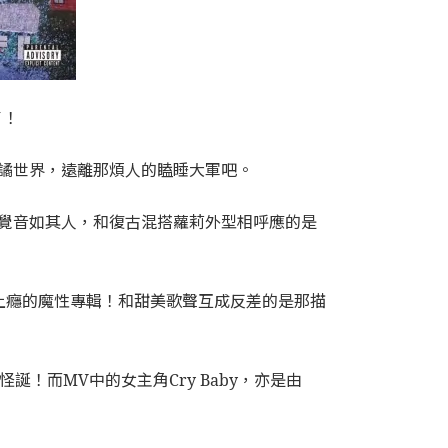
了！
幻詭譎世界，遠離那煩人的瞌睡大軍吧。
會驚覺音如其人，和復古混搭蘿莉外型相呼應的是
人越聽越上癮的魔性專輯！和甜美歌聲互成反差的是那描
誕！而MV中的女主角Cry Baby，亦是由