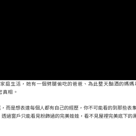
 Baby的家庭生活，她有一個劈腿偷吃的爸爸、為此整天酗酒的
密真相。
生家庭，而是想表達每個人都有自己的經歷，你不可能看的到那些
，透過窗戶只能看見粉飾過的完美娃娃，看不見屋裡完美底下的