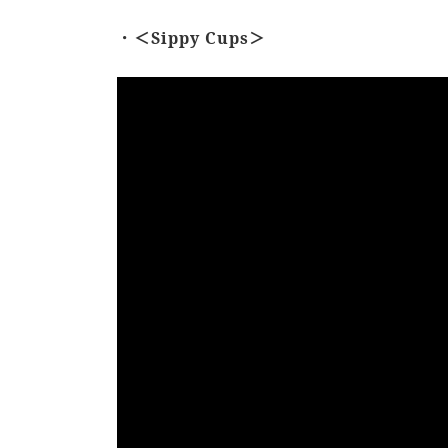
．＜Sippy Cups＞