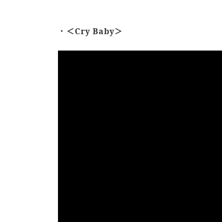
．＜Cry Baby＞