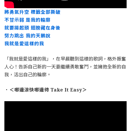
將勇氣升空 標籤全部撕破
不甘示弱 是我的輪廓
就要揚起頭 翅膀藏在身後
努力跳出 我的天鵝說
我就是愛這樣的我
「我就是愛這樣的我」，在早晨聽到這樣的歌詞，格外振奮
人心！告訴自己新的一天要繼續勇敢奮鬥，並擁抱全新的自
我，活出自己的輪廓。
．＜哪邊涼快哪邊待 Take It Easy＞