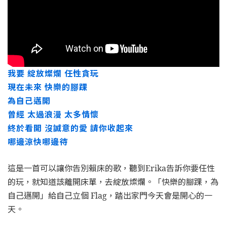
我要 綻放燦爛 任性貪玩
現在未來 快樂的腳踝
為自己邁開
曾經 太過浪漫 太多情懷
終於看開 沒誠意的愛 請你收起來
哪邊涼快哪邊待
這是一首可以讓你告別賴床的歌，聽到Erika告訴你要任性
的玩，就知道該離開床單，去綻放燦爛。「快樂的腳踝，為
自己邁開」給自己立個 Flag，踏出家門今天會是開心的一
天。