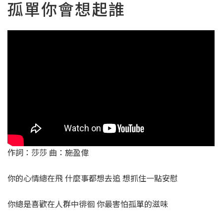
孤單你會想起誰
作詞：莎莎 曲：施盈偉
你的心情總在飛 什麼事都想去追 想抓住一點安慰
你總是喜歡在人群中徘徊 你最害怕孤單的滋味