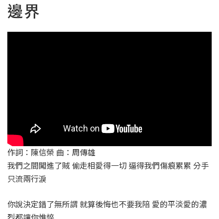
邊界
作詞：陳信榮 曲：周傳雄
我們之間闖進了賊 偷走相愛得一切 逼得我們傷痕累累 分手
只流兩行淚
你說決定錯了無所謂 就算後悔也不要我陪 愛的平淡愛的濃
烈都讓你憔悴