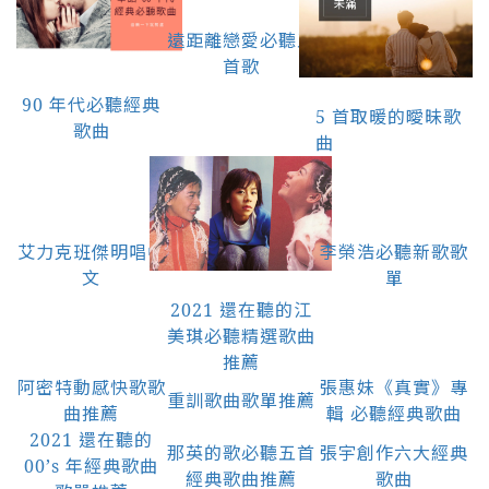
遠距離戀愛必聽五
首歌
90 年代必聽經典
5 首取暖的曖昧歌
歌曲
曲
艾力克班傑明唱中
李榮浩必聽新歌歌
文
單
2021 還在聽的江
美琪必聽精選歌曲
推薦
阿密特動感快歌歌
張惠妹《真實》專
重訓歌曲歌單推薦
曲推薦
輯 必聽經典歌曲
2021 還在聽的
那英的歌必聽五首
張宇創作六大經典
00’s 年經典歌曲
經典歌曲推薦
歌曲