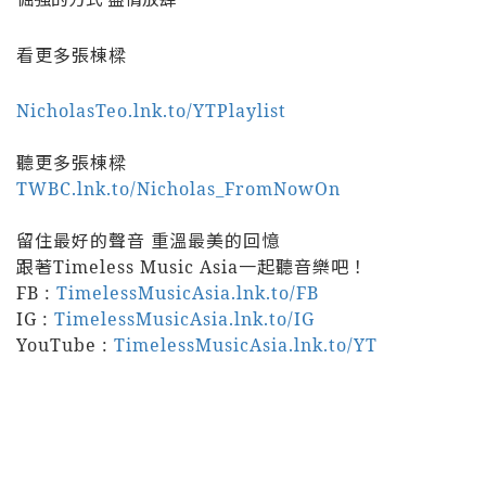
看更多張棟樑
NicholasTeo.lnk.to/YTPlaylist
聽更多張棟樑
TWBC.lnk.to/Nicholas_FromNowOn
留住最好的聲音 重溫最美的回憶
跟著Timeless Music Asia一起聽音樂吧！
FB :
TimelessMusicAsia.lnk.to/FB
IG :
TimelessMusicAsia.lnk.to/IG
YouTube :
TimelessMusicAsia.lnk.to/YT