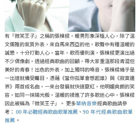
有「微笑王子」之稱的張棟樑，暖男形象深植人心，除了溫
文儒雅的氣質外表，來自馬來西亞的他，歌聲中有種溫暖的
誠懇，十分打動人心，當年，歌而優則演，張棟樑更演出過
不少偶像劇，透過經典歌曲的回顧，帶大家重溫那段青澀但
美好的青春！出色的外表，加上獨特的嗓音，張棟樑幾乎是
一出道就備受矚目，憑藉《當你孤單會想起誰》與《寂寞邊
界》兩首成名曲，一來台發展就快速竄紅，他明媚爽朗的笑
容，如同一抹陽光般，溫暖的揉進了許多歌迷心中，張棟樑
因此被稱為「微笑王子」。 更多
華納音樂
經典歌曲請參
考：
00 年必聽經典歌曲歌單推薦
、
90 年代經典歌曲歌單
推薦
。