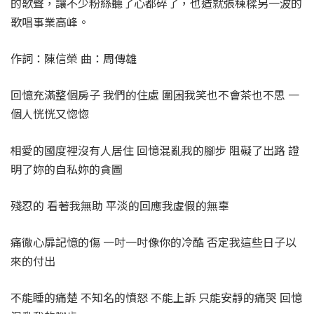
的歌聲，讓不少粉絲聽了心都碎了，也造就張棟樑另一波的
歌唱事業高峰。
作詞：陳信榮 曲：周傳雄
回憶充滿整個房子 我們的住處 圍困我笑也不會茶也不思 一
個人恍恍又惚惚
相愛的國度裡沒有人居住 回憶混亂我的腳步 阻礙了出路 證
明了妳的自私妳的貪圖
殘忍的 看著我無助 平淡的回應我虛假的無辜
痛徹心扉記憶的傷 一吋一吋像你的冷酷 否定我這些日子以
來的付出
不能睡的痛楚 不知名的憤怒 不能上訴 只能安靜的痛哭 回憶