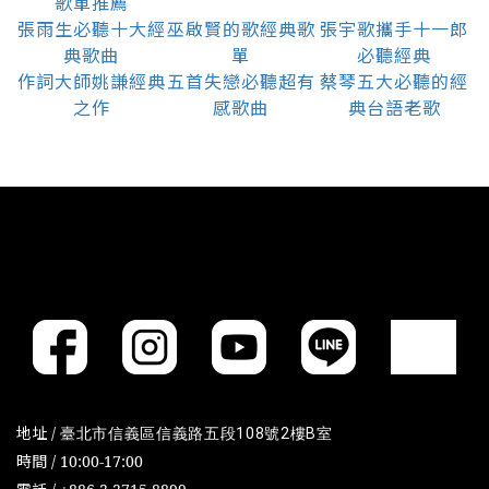
歌單推薦
張雨生必聽十大經
巫啟賢的歌經典歌
張宇歌攜手十一郎
典歌曲
單
必聽經典
作詞大師姚謙經典
五首失戀必聽超有
蔡琴五大必聽的經
之作
感歌曲
典台語老歌
地址 /
臺北市信義區信義路五段108號2樓B室
時間 / 10:00-17:00