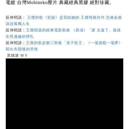
電鍍 台灣Mobineko壓片 典藏經典黑膠 絕對珍藏。
延伸閱讀：
王傑的歌《安妮》是寫給她的 王傑情路坎坷 悲催金曲
訴說孤獨人生
延伸閱讀：
王傑唱過的經典電影歌曲 《異域》「家 太遠了」描述
生死邊緣的掙扎
延伸閱讀：
王傑的歌必聽三部曲「浪子歌王」《一場遊戲一場夢》
唱出失戀後的苦情
英雄淚 ＭＶ