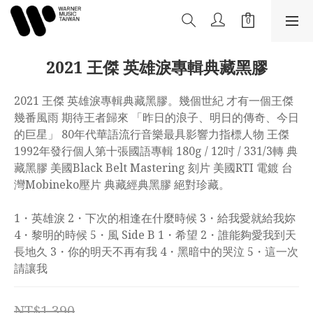
2021 王傑 英雄淚專輯典藏黑膠
2021 王傑 英雄淚專輯典藏黑膠。幾個世紀 才有一個王傑 
幾番風雨 期待王者歸來 「昨日的浪子、明日的傳奇、今日
的巨星」 80年代華語流行音樂最具影響力指標人物 王傑
1992年發行個人第十張國語專輯 180g / 12吋 / 331/3轉 典
藏黑膠 美國Black Belt Mastering 刻片 美國RTI 電鍍 台
灣Mobineko壓片 典藏經典黑膠 絕對珍藏。
1・英雄淚 2・下次的相逢在什麼時候 3・給我愛就給我妳 
4・黎明的時候 5・風 Side B 1・希望 2・誰能夠愛我到天
長地久 3・你的明天不再有我 4・黑暗中的哭泣 5・這一次
請讓我
NT$1,390