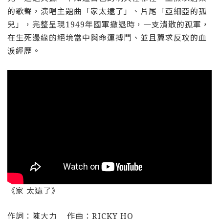
的歌聲，演唱主題曲「家太遠了」、片尾「亞細亞的孤
兒」，完整呈現1949年國軍撤退時，一支潰散的孤軍，
在生死邊緣的絕境當中與命運搏鬥、並且冀求反攻的血
淚經歷。
《家 太遠了》
作詞：陳大力 作曲：RICKY HO