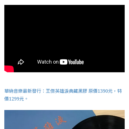
華納音樂最新發行：王傑英雄淚典藏黑膠 原價1390元，特
價1299元。