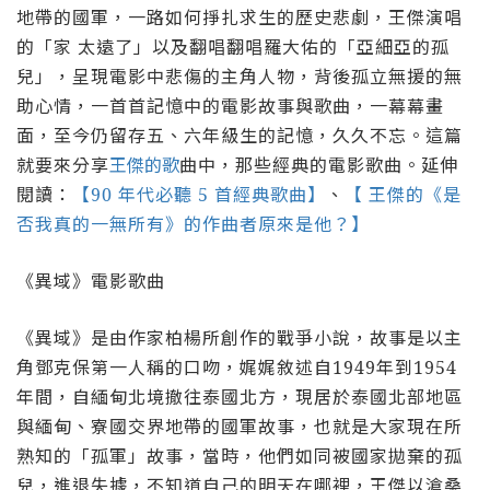
地帶的國軍，一路如何掙扎求生的歷史悲劇，王傑演唱
的「家 太遠了」以及翻唱翻唱羅大佑的「亞細亞的孤
兒」
，呈現電影中悲傷的主角人物，背後孤立無援的無
助心情，一首首記憶中的電影故事與歌曲，一幕幕畫
面，至今仍留存五、六年級生的記憶，久久不忘。這篇
就要來分享
王傑的歌
曲中，那些經典的電影歌曲。
延伸
閱讀：
【90 年代必聽 5 首經典歌曲】
、
【
王傑的《是
否我真的一無所有》的作曲者原來是他？】
《異域》電影歌曲
《異域》是由作家柏楊所創作的戰爭小說，故事是以主
角鄧克保第一人稱的口吻，娓娓敘述自1949年到1954
年間，自緬甸北境撤往泰國北方，現居於泰國北部地區
與緬甸、寮國交界地帶的國軍故事，也就是大家現在所
熟知的「孤軍」故事，當時，他們如同被國家拋棄的孤
兒，進退失據，不知道自己的明天在哪裡，王傑以滄桑