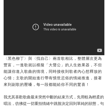
〈黑色柳丁〉與〈找自己〉兩首歌相比，整體層次更為
豐富，一進歌就以模擬「大聲公」的人生效果器，不但
能讓你進入歌曲的情境，同時接收到歌者內心想釋放的
心情；主歌的開始進行帶有憤世忌俗的情緒推進，接著
來到副歌的壓嗓，每一段都能給你不同的驚喜！
我尤其喜歡歌曲最末突然中斷的結束方式，先用較為輕柔的
唱法，彷彿從一切重拍情緒中跳脫決定回到單純的狀態，句