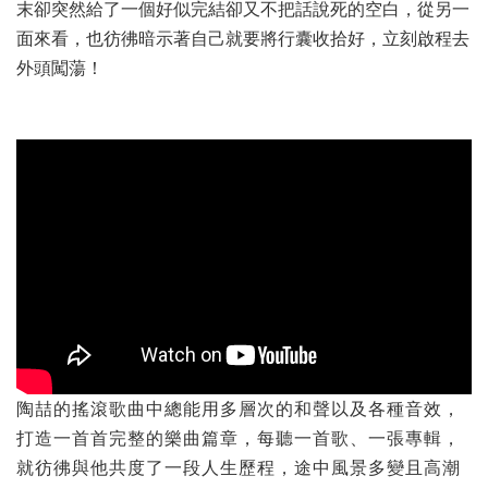
末卻突然給了一個好似完結卻又不把話說死的空白，從另一
面來看，也彷彿暗示著自己就要將行囊收拾好，立刻啟程去
外頭闖蕩！
陶喆的搖滾歌曲中總能用多層次的和聲以及各種音效，
打造一首首完整的樂曲篇章，每聽一首歌、一張專輯，
就彷彿與他共度了一段人生歷程，途中風景多變且高潮