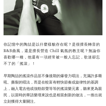
你記憶中的陶喆是以什麼樣貌存在呢？是很擅長轉音的
R&B曲風，還是擅長營造 Chill 氣氛的教主呢？無論你
喜歡哪一種，他還有一項經常被一般人忘記，歌迷卻忘
不了的「搖滾」！
早期陶喆的搖滾作品並不像後期的爆發力唱法，充滿許多嘶
吼、撕裂的唱法，而是在較富有輕快節奏或旋律性的基調
上，融入電吉他或強勁鼓聲等等的搖滾樂元素，聽來更為親
民，以當時的華語樂壇來說也是相當創新的做法，一推出就
立刻獲得大量關注。