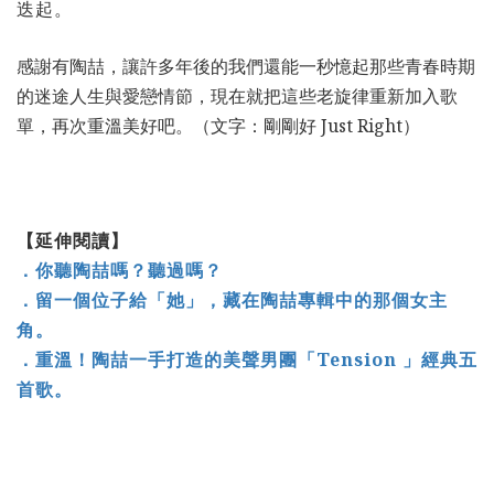
迭起。
感謝有陶喆，讓許多年後的我們還能一秒憶起那些青春時期
的迷途人生與愛戀情節，現在就把這些老旋律重新加入歌
單，再次重溫美好吧。（文字：剛剛好 Just Right）
【延伸閱讀】
．你聽陶喆嗎？聽過嗎？
．留一個位子給「她」，藏在陶喆專輯中的那個女主
角。
．重溫！陶喆一手打造的美聲男團「Tension 」經典五
首歌。