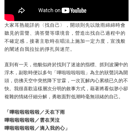
大家耳熟能詳的〈找自己〉，開頭則先以陰雨綿綿時會
聽見的雷聲、滴答聲等環境音，營造出找自己過程中的
不確定感，接著主歌時在唱法上施加一定力度，宣洩般
的闡述自我拉扯的掙扎與迷茫。
直到有一天，他貌似終於找到了迷途的指標、抓到波瀾中的
浮木，副歌時便以多句「嘩啦啦啦啦啦」為主的狀聲詞為開
頭，彷彿天空中突然降下甘霖，一次瓦解內心累積已久的不
快。我很喜歡這樣層次分明的敘事方式，藉著將看似渺小卻
複雜的情緒仔細分解，勇敢面對低潮時毫無頭緒的自己。
「嘩啦啦啦啦啦／天在下雨
嘩啦啦啦啦啦／雲在哭泣
嘩啦啦啦啦啦／滴入我的心」