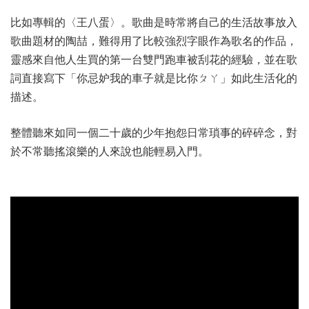
比如專輯的〈王八蛋〉。歌曲是時常將自己的生活故事放入
歌曲題材的陶喆，難得用了比較強烈字眼作為歌名的作品，
靈感來自他人生買的第一台雙門跑車被刮花的經驗，並在歌
詞直接寫下「你忌妒我的車子就是比你ㄆㄚ」如此生活化的
描述。
整體聽來如同一個二十歲的少年抱怨日常瑣事的碎碎念，對
於不常聽搖滾樂的人來說也能輕易入門。