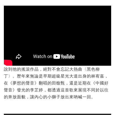
說到他的搖滾作品，絕對不會忘記大熱曲〈黑色柳
丁〉。歷年來無論是早期超級星光大道出身的林宥嘉，
在《夢想的聲音》翻唱的田馥甄，還是近期在《中國好
聲音》發光的李芷婷，都透過這首歌來展現不同於以往
的奔放面貌，讓內心的小獅子放出來吶喊一回。