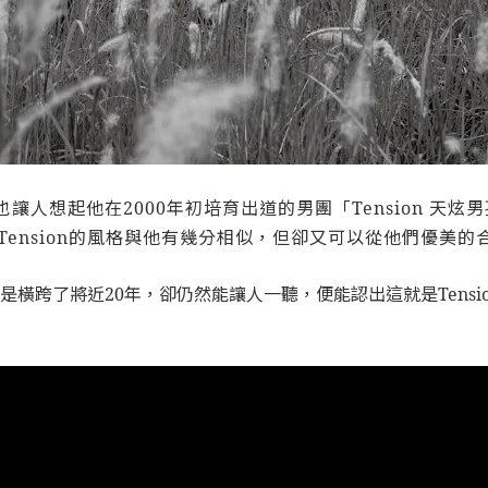
想起他在2000年初培育出道的男團「Tension 天炫男孩」
下，Tension的風格與他有幾分相似，但卻又可以從他們優美
也是橫跨了將近20年，卻仍然能讓人一聽，便能認出這就是Tensi