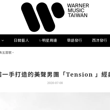
人
日韓藝人
✨明星周邊
華語發行
西洋發行
經典五首歌。
一手打造的美聲男團「Tension 」
2020-07-08