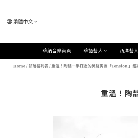
繁體中文
華納音樂首頁
華語藝人
西洋藝
Home
/
部落格列表
/
重溫！陶喆一手打造的美聲男團「Tension 」
重溫！陶喆