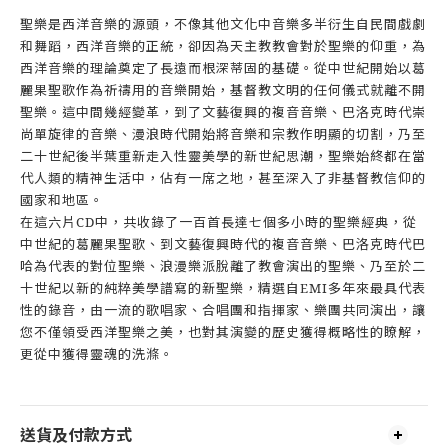
聖樂是西洋音樂的源頭，不像其他文化中音樂多半衍生自民間戲劇
和舞蹈，西洋音樂的正統，卻因為天主教教會對於聖樂的仰重，為
西洋音樂的理論奠定了長遠而根深蒂固的基礎。從中世紀開始以葛
麗果聖歌作為祈禱用的音樂開始，基督教文明的任何儀式就離不開
聖樂。這中間幾經變革，到了文藝復興的複音音樂、巴洛克時代崇
尚單旋律的音樂、漫浪時代開始將音樂和宗教作明顯的切割，乃至
二十世紀後半葉重新走入性靈美學的新世紀思潮，聖樂始終都在當
代人類的精神生活中，佔有一席之地，甚至深入了非基督教信仰的
國家和地區。
在這六片CD中，共收錄了一百首長達七個多小時的聖樂經典，從
中世紀的葛麗果聖歌、到文藝復興時代的複音音樂、巴洛克時代巴
哈為代表的對位聖樂、浪漫樂派脫離了教會演出的聖樂、乃至於二
十世紀以新的純粹美學譜寫的新聖樂，精選自EMI多年來最具代表
性的錄音，由一流的歌唱家、合唱團和指揮家、樂團共同演出，讓
您不僅領受西洋聖樂之美，也對其演變的歷史獲得概略性的瞭解，
更從中獲得靈魂的洗滌。
送貨及付款方式