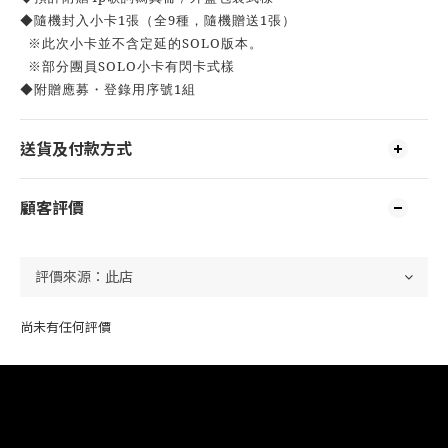
1
9
1
◆隨機封入小卡
張（全
種，隨機贈送
張）
SOLO
※此次小卡並不含定延的
版本。
SOLO
※部分團員
小卡有閃卡式樣
1
◆附贈應募・登錄用序號
組
送貨及付款方式
顧客評價
尚未有任何評價