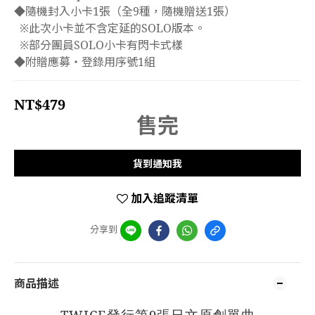
◆隨機封入小卡1張（全9種，隨機贈送1張）　
  ※此次小卡並不含定延的SOLO版本。
  ※部分團員SOLO小卡有閃卡式樣
◆附贈應募・登錄用序號1組
NT$479
售完
貨到通知我
加入追蹤清單
分享到
商品描述
TWICE
9