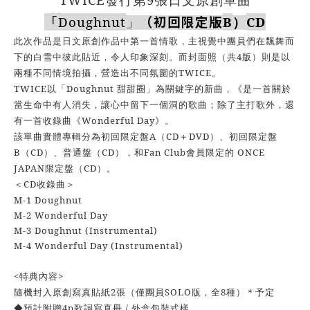
發行第
張日文原創單曲
「
Doughnut
（初回限定版
B
CD
」
）
此次作品是日文原創作品中第一首情歌，主視覺中團員們在飄舞而
4
下的白雪中彼此貼近，令人印象深刻。而封面照（共
版）則是以
TWICE
兩種不同情境拍攝，營造出不同氛圍的
。
TWICE
Doughnut
以「
甜甜圈」為關鍵字的新曲，《是一首關於
當生命中有人消失，讓心中留下一個洞的歌曲；除了主打歌外，還
Wonderful Day
有一首收錄曲《
》。
A
CD
DVD
該單曲實體專輯分為初回限定盤
（
＋
）、初回限定盤
B
CD
CD
Fan Club
ONCE
（
）、普通盤（
），和
會員限定的
JAPAN
CD
限定盤（
）。
CD
＜
收錄曲＞
M-1 Doughnut
M-2 Wonderful Day
M-3 Doughnut (Instrumental)
M-4 Wonderful Day (Instrumental)
<​​​​​​
>
特典內容
2
SOLO
8
隨機封入原創寫真貼紙
張（僅團員
版，全
種）＊予定
4p
/
◆預計附贈
歌詞寫真冊
外盒包裝式樣