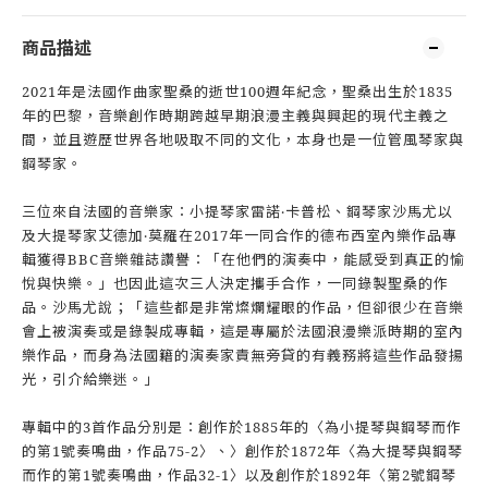
商品描述
2021年是法國作曲家聖桑的逝世100週年紀念，聖桑出生於1835
年的巴黎，音樂創作時期跨越早期浪漫主義與興起的現代主義之
間，並且遊歷世界各地吸取不同的文化，本身也是一位管風琴家與
鋼琴家。
三位來自法國的音樂家：小提琴家雷諾‧卡普松、鋼琴家沙馬尤以
及大提琴家艾德加‧莫羅在2017年一同合作的德布西室內樂作品專
輯獲得BBC音樂雜誌讚譽：「在他們的演奏中，能感受到真正的愉
悅與快樂。」也因此這次三人決定攜手合作，一同錄製聖桑的作
品。沙馬尤說；「這些都是非常燦爛耀眼的作品，但卻很少在音樂
會上被演奏或是錄製成專輯，這是專屬於法國浪漫樂派時期的室內
樂作品，而身為法國籍的演奏家責無旁貸的有義務將這些作品發揚
光，引介給樂迷。」
專輯中的3首作品分別是：創作於1885年的〈為小提琴與鋼琴而作
的第1號奏鳴曲，作品75-2〉、〉創作於1872年〈為大提琴與鋼琴
而作的第1號奏鳴曲，作品32-1〉以及創作於1892年〈第2號鋼琴