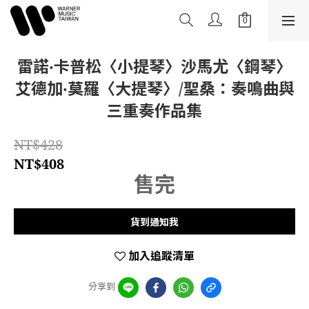
雷諾‧卡普松〈小提琴〉沙馬尤〈鋼琴〉
艾德加‧莫羅〈大提琴〉/聖桑：奏鳴曲與
三重奏作品集
NT$428
NT$408
售完
貨到通知我
加入追蹤清單
分享到