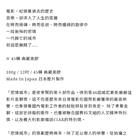
電影，紀錄著過去的歷史
音樂，卻深入了人生的底層
在時而磅礡、時而低迴、時而纏綿的旋律中
一段無悔的悲情
一代興亡的城市
就這麼展開了…..
※ 45轉 典藏黑膠
180g / 12吋 / 45轉 典藏黑膠
Made In Japan 日本壓片製作
「悲情城市」是侯孝賢的第十部作品，得到第46屆威尼斯影展最佳
影片金獅獎，這不但是歷年來台灣電影在國際影展獲得的最高榮
譽，也象徵著國內電影工作者的默默耕耘受到肯定。 除了勇奪金
獅，這部史詩般的鉅作，也獲頒聯合國教科文組的人文精神特別
獎，以及義大利影劇雜誌CIAK的特別獎。
「悲情城市」的策劃歷時兩年，除了足以傲人的榮譽，從拍攝之