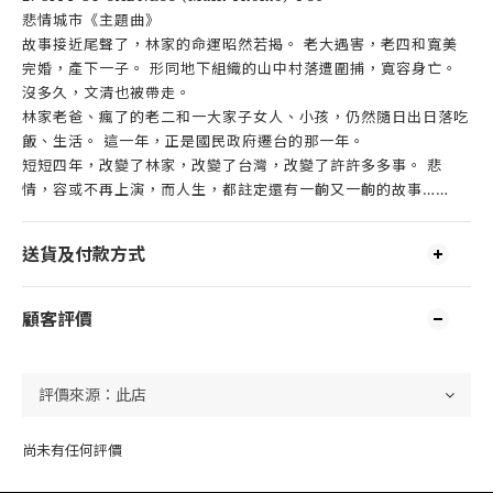
悲情城市《主題曲》
故事接近尾聲了，林家的命運昭然若揭。 老大遇害，老四和寬美
完婚，產下一子。 形同地下組織的山中村落遭圍捕，寬容身亡。
沒多久，文清也被帶走。
林家老爸、瘋了的老二和一大家子女人、小孩，仍然隨日出日落吃
飯、生活。 這一年，正是國民政府遷台的那一年。
短短四年，改變了林家，改變了台灣，改變了許許多多事。 悲
情，容或不再上演，而人生，都註定還有一齣又一齣的故事……
送貨及付款方式
顧客評價
尚未有任何評價