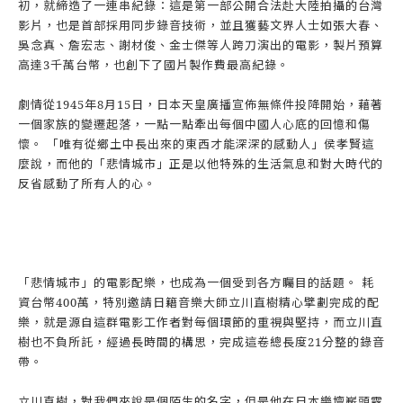
初，就締造了一連串紀錄：這是第一部公開合法赴大陸拍攝的台灣
影片，也是首部採用同步錄音技術，並且獲藝文界人士如張大春、
吳念真、詹宏志、謝材俊、金士傑等人跨刀演出的電影，製片預算
高達3千萬台幣，也創下了國片製作費最高紀錄。
劇情從1945年8月15日，日本天皇廣播宣佈無條件投降開始，藉著
一個家族的變遷起落，一點一點牽出每個中國人心底的回憶和傷
懷。 「唯有從鄉土中長出來的東西才能深深的感動人」侯孝賢這
麼說，而他的「悲情城市」正是以他特殊的生活氣息和對大時代的
反省感動了所有人的心。
「悲情城市」的電影配樂，也成為一個受到各方矚目的話題。 耗
資台幣400萬，特別邀請日籍音樂大師立川直樹精心擘劃完成的配
樂，就是源自這群電影工作者對每個環節的重視與堅持，而立川直
樹也不負所託，經過長時間的構思，完成這卷總長度21分整的錄音
帶。
立川直樹，對我們來說是個陌生的名字，但是他在日本樂壇嶄頭露