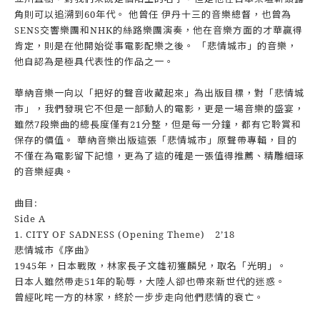
角則可以追溯到60年代。 他曾任 伊丹十三的音樂總督，也曾為
SENS交響樂團和NHK的絲路樂團演奏，他在音樂方面的才華贏得
肯定，則是在他開始從事電影配樂之後。 「悲情城市」的音樂，
他自認為是極具代表性的作品之一。
華納音樂一向以「把好的聲音收藏起來」為出版目標，對「悲情城
市」，我們發現它不但是一部動人的電影，更是一場音樂的盛宴，
雖然7段樂曲的總長度僅有21分整，但是每一分鐘，都有它聆賞和
保存的價值。 華納音樂出版這張「悲情城市」原聲帶專輯，目的
不僅在為電影留下記憶，更為了這的確是一張值得推薦、精雕細琢
的音樂經典。
曲目:
Side A
1. CITY OF SADNESS (Opening Theme) 2’18
悲情城市《序曲》
1945年，日本戰敗，林家長子文雄初獲麟兒，取名「光明」。
日本人雖然帶走51年的恥辱，大陸人卻也帶來新世代的迷惑。
曾經叱咤一方的林家，終於一步步走向他們悲情的衰亡。