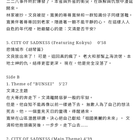
二二八事件終於爆發了，本省與外省的衝突，在誤解與仇恨中漫延
開來。
林家被抄，文良被捉，寬美的哥哥寬榮和一群知識份子同樣落難。
寬美伴著哥哥回到老家，隱遁著一顆不能平靜的心。 在這樣人人
自危的年代裡，她最關心的是：文清是否平安?
5. CITY OF SADNESS (Featuring Kokyu) 0’58
悲情城市《胡琴篇》
文良放出來了！ 可是，這回真的瘋了。 老大和那幫上海流氓、本
地士紳的仇，結得更密更深。 現在，他是完全沒落了。
Side B
1. Theme of “BUNSEI” 5’27
文清之主題
在大哥的奔走下，文清離開惡夢一般的牢獄。
但是，他自知不能再像以前一樣過下去。 無數人為了自己的想法
死去，他，一個重見天日的靈魂，得醒過來。
寬榮在山區潛居耕讀，決心把自己獻給「祖國美麗的未來」。 文
清和他抱頭痛哭後，一步步，走下山去……
2. CITY OF SADNESS (Main Theme) 4’39