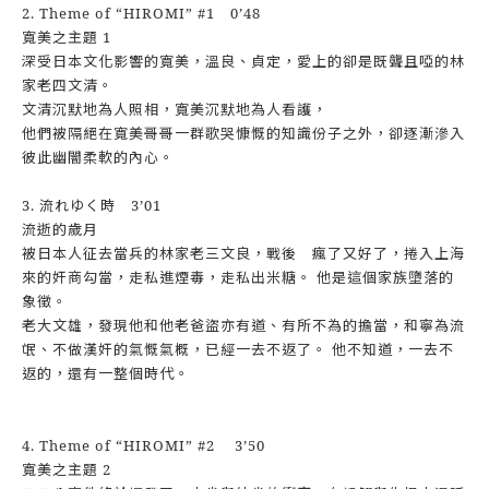
2. Theme of “HIROMI” #1 0’48
寬美之主題 1
深受日本文化影響的寬美，溫良、貞定，愛上的卻是既聾且啞的林
家老四文清。
文清沉默地為人照相，寬美沉默地為人看護，
他們被隔絕在寬美哥哥一群歌哭慷慨的知識份子之外，卻逐漸滲入
彼此幽闇柔軟的內心。
3. 流れゆく時 3’01
流逝的歲月
被日本人征去當兵的林家老三文良，戰後 瘋了又好了，捲入上海
來的奸商勾當，走私進煙毒，走私出米糖。 他是這個家族墮落的
象徵。
老大文雄，發現他和他老爸盜亦有道、有所不為的擔當，和寧為流
氓、不做漢奸的氣慨氣概，已經一去不返了。 他不知道，一去不
返的，還有一整個時代。
4. Theme of “HIROMI” #2 3’50
寬美之主題 2