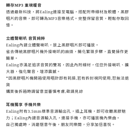
轉存MP3 重現暖音
透過最新科技，將Ealing連接至電腦，搭配附帶線材及軟體，黑膠
唱片的音樂，即可轉為MP3音樂格式。完整保留音質，輕鬆存取回
憶。
立體聲喇叭 音質純粹
Ealing
內建立體聲喇叭，放上黑膠唱片即可播放。
省去傳統黑膠唱片機外接喇
叭的麻煩，簡化繁瑣步驟，直覺操作更
簡單。
Ealing
亦滿足追求音質的雙耳，因此內附線材，任您外接喇叭、擴
大器，強化聲音，增添震撼。
*因黑膠唱片機開箱使用唱針即有耗損,若有拆封視同使用,恕無法退
貨
購買後拆箱時請留意並審慎考慮,敬請見諒
耳機獨享 手機共樂
Ealing
附有3.5mm標準音源輸出孔，插上耳機，即可收聽黑膠魅
力；Ealing內建音源輸入孔，連接手機，亦可播放機內樂曲。
自己獨處時，消磨愜意午後，朋友同樂間，分享加倍喜悅。