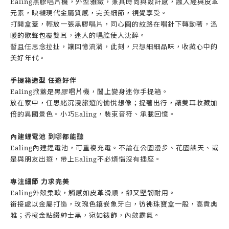
Ealing
黑膠唱片機，外型雅緻，兼具時尚與設計感，融入經典皮革
元素，映襯現代金屬質感，完美細節，視覺享受。
打開盒蓋，輕放一張黑膠唱片，同心圓的紋路在唱針下轉動著，溫
暖的歌聲包覆雙耳，迷人的唱腔使人沈醉。
暫且任思念拉扯，讓回憶流淌，此刻，只想細細品味，收藏心中的
美好年代。
手提箱造型 任遊好伴
Ealing
掀蓋是黑膠唱片機，闔上變身迷你手提箱。
放在家中，任思緒沉浸旅遊的愉悅想像；提著出行，讓雙耳收藏加
倍的異國景色。小巧Ealing，裝束音符、承載回憶。
內建鋰電池 到哪都能聽
Ealing
內建鋰電池，可重複充電。不論在公園漫步、花園談天、或
是與朋友出遊，帶上Ealing不必煩惱沒有插座。
專注細節 力求完美
Ealing
外殼柔軟，觸感如皮革滑順，卻又堅韌耐用。
銜接處以金屬打造，玫瑰色鑲嵌象牙白，彷彿珠寶盒一般，高貴典
雅；香檳金點綴紳士黑，宛如錶飾，內斂霸氣。