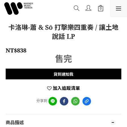
卡洛琳‧蕭 & Sō 打擊樂四重奏 / 讓土地
說話 LP
NT$838
售完
貨到通知我
加入追蹤清單
分享到
商品描述