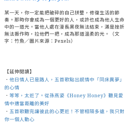
某一天，你一定能把破碎的自己拼整，修復生活的節
奏。那時你會成為一個更好的人，或許也成為他人生命
中的一道光。當他人處在漫長黑夜無法結束，滿是挫折
無法振作時，拉他們一把，成為那道溫柔的光。（文
字：竹魚／圖片來源：Pexels）
【延伸閱讀】
．
他日情人已是路人，五首歌點出感情中「同床異夢」
的心情
．
等等，太近了。從孫燕姿《Honey Honey》聽見愛
情中適當距離的美好
．
五首歌聽完讓彼此的心更近！不管相隔多遠，我只對
你一個人動心