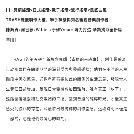
||||
另類搖滾
x
日式搖滾
x
電子搖滾
x
流行搖滾
x
民謠曲風
TRASH
總攬製作大權，聯手神級與知名新銳音樂創作者
陳綺貞
x
周已敦
xW.Lin x
于修
Yssue
齊力打造 華語搖滾全新篇
章
||||
TRASH
的第五張全新概念專輯【幸福的末班車】，創作靈感源
自於團員們在閉關期間的深刻反思與靈感碰撞；他們在不同的人生
階段中再次聚集，通過重新審視彼此的關係與生活意義，發現當人
生責任日益增加，脫離日常變得愈加困難時，唯有真正「放下」，
遠離世俗喧囂和社交媒體的干擾，回到曾經的純粹時光，才能真正
感受到彼此的存在，並激發出最純粹的創作靈感。這段時間不僅是
平靜的，也是他們最開心的時刻。