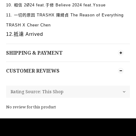
10.
相信
2Ø24 feat.
于修
Believe 2024 feat.Yssue
11.
一切的原因
TRASHX
陳綺貞
The Reason of Everything
TRASH X Cheer Chen
12.
抵達
Arrived
SHIPPING & PAYMENT
CUSTOMER REVIEWS
No review for this product