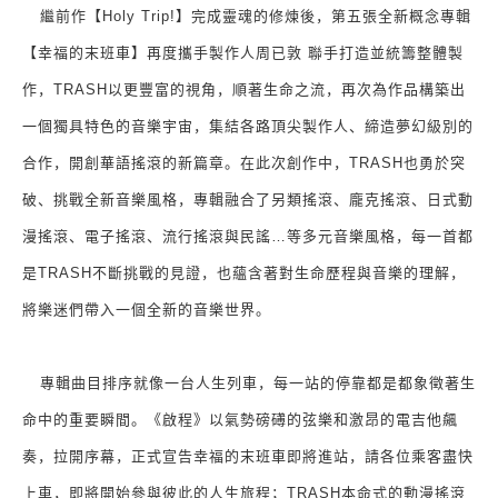
繼前作【
Holy Trip!
】完成靈魂的修煉後，第五張全新概念專輯
【幸福的末班車】再度攜手製作人周已敦 聯手打造並統籌整體製
作，
TRASH
以更豐富的視角，順著生命之流，再次為作品構築出
一個獨具特色的音樂宇宙，集結各路頂尖製作人、締造夢幻級別的
合作，開創華語搖滾的新篇章。在此次創作中，
TRASH
也勇於突
破、挑戰全新音樂風格，專輯融合了另類搖滾、龐克搖滾、日式動
漫搖滾、電子搖滾、流行搖滾與民謠
…
等多元音樂風格，每一首都
是
TRASH
不斷挑戰的見證，也蘊含著對生命歷程與音樂的理解，
將樂迷們帶入一個全新的音樂世界。
專輯曲目排序就像一台人生列車，每一站的停靠都是都象徵著生
命中的重要瞬間。《啟程》以氣勢磅礡的弦樂和激昂的電吉他飆
奏，拉開序幕，正式宣告幸福的末班車即將進站，請各位乘客盡快
上車，即將開始參與彼此的人生旅程；
TRASH
本命式的動漫搖滾