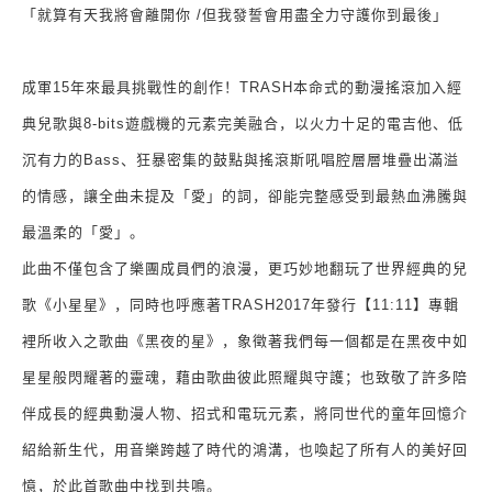
「就算有天我將會離開你
/
但我發誓會用盡全力守護你到最後」
成軍
15
年來最具挑戰性的創作！
TRASH
本命式的動漫搖滾加入經
典兒歌與
8-bits
遊戲機的元素完美融合，以火力十足的電吉他、低
沉有力的
Bass
、狂暴密集的鼓點與搖滾斯吼唱腔層層堆疊出滿溢
的情感，讓全曲未提及「愛」的詞，卻能完整感受到最熱血沸騰與
最溫柔的「愛」。
此曲不僅包含了樂團成員們的浪漫，更巧妙地翻玩了世界經典的兒
歌《小星星》，同時也呼應著
TRASH2017
年發行【
11:11
】專輯
裡所收入之歌曲《黑夜的星》，象徵著我們每一個都是在黑夜中如
星星般閃耀著的靈魂，藉由歌曲彼此照耀與守護；也致敬了許多陪
伴成長的經典動漫人物、招式和電玩元素，將同世代的童年回憶介
紹給新生代，用音樂跨越了時代的鴻溝，也喚起了所有人的美好回
憶，於此首歌曲中找到共鳴。