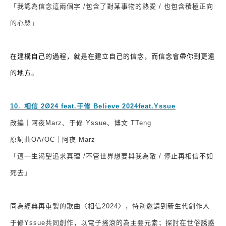
「我認為信念這兩個字
/
包含了對某事物的熱愛
/
也包含積極正向
的心態」
在建構自己的過程，就是在建立自己的信念，而信念會帶你到更遠
的地方。
10.
⁠
⁠
相信
2Ø24 feat.
于修
Believe 2024feat.Yssue
改編｜阿夜
Marz
、于修
Yssue
、博文
TTeng
原詞曲
OA/OC
｜阿夜
Marz
「這一生渴望追求真理
/
不管世界想要與我為敵
/
停止再相信不如
死去」
同為經典再重製的歌曲〈相信
2024
〉，特別邀請到新生代創作人
于修
Yssue
共同創作，以電子搖滾的為主要元素；探討在世俗誘惑