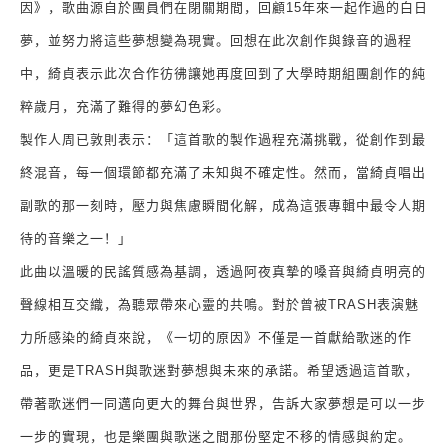
因》，歌曲源自於團員們在閉關期間，回顧
15
年來一起作過的白日
夢，並努力將這些夢想變為現實。回想在此次創作與錄音的過程
中，綺貞表示此次合作彷彿讓她再度回到了大學時期組團創作的純
粹歲月，充滿了難得的夢幻色彩。
製作人周已敦則表示：「這首歌的製作過程充滿挑戰，從創作到最
終混音，每一個環節都充滿了未知與不確定性。然而，當綺貞唱出
副歌的那一刻時，壓力與焦慮瞬間化解，成為這張專輯中最令人期
待的音樂之一！」
此曲以溫暖的民謠質感為基調，透過阿夜真摯的嗓音與綺貞明亮的
聲線相互交織，為聽眾帶來心靈的共鳴。對於曾被
TRASH
表演魅
力所感染的綺貞來說，《一切的原因》不僅是一首獻給歌迷的作
品，更是
TRASH
與歌迷對夢想與未來的承諾。希望透過這首歌，
帶著歌迷們一同邁向更大的舞台與世界，告訴大家夢想是可以一步
一步的實現，也是樂團與歌迷之間那份堅定不移的情感與約定。