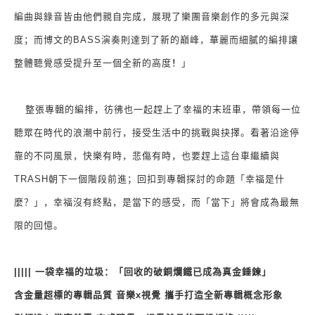
編曲與錄音皆由他們親自完成，展現了樂團音樂創作的多元與深
度；而博文的
BASS
演奏則達到了新的巔峰，華麗而細膩的編排讓
！
整體聽覺感受提升至一個全新的高度
」
整張專輯的編排，彷彿也一起趕上了幸福的末班車，帶領每一位
聽眾在時代的浪潮中前行，接受生活中的挑戰與抉擇。看著沿途停
靠的不同風景，快樂有時，悲傷有時，也要趕上這台車繼續與
TRASH
朝下一個階段前進；回扣到專輯探討的命題「幸福是什
麼？」，幸福沒有終點，是當下的感受，而「當下」將會成為最無
限的回憶。
|||||
一袋幸福的垃圾：「回收的破銅爛鐵已成為真金錘鍊」
含金量超標的專輯品質 音樂
x
視覺 攜手打造全新專輯概念形象