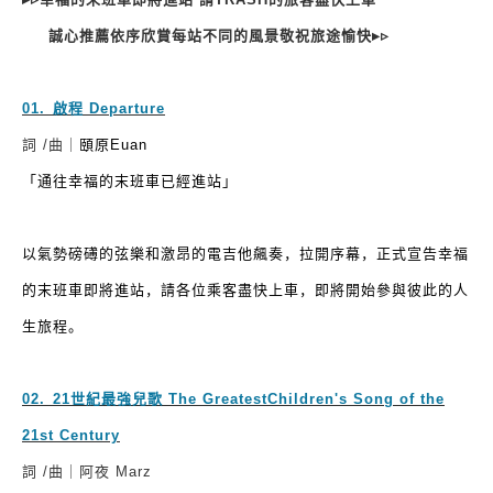
誠心推薦依序欣賞每站不同的風景敬祝旅途愉快
▸▹
01.
⁠
⁠
啟程
Departure
頤原
詞
/
曲｜
Euan
「通往幸福的末班車已經進站」
以氣勢磅礡的弦樂和激昂的電吉他飆奏，拉開序幕，正式宣告幸福
的末班車即將進站，請各位乘客盡快上車，即將開始參與彼此的人
生旅程。
02.
⁠
⁠
21
世紀最強兒歌
The GreatestChildren's Song of the
21st Century
詞
/
曲｜阿夜
Marz