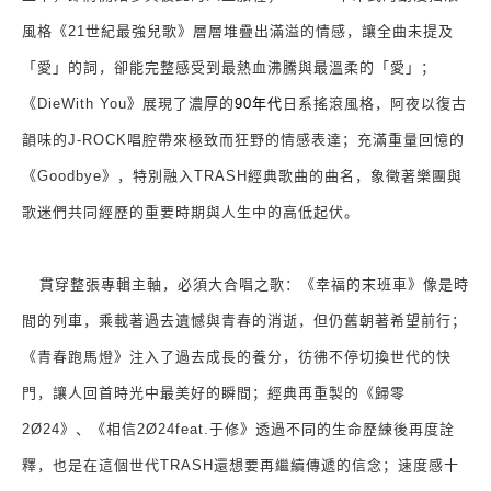
風格《
21
世紀最強兒歌》層層堆疊出滿溢的情感，讓全曲未提及
「愛」的詞，卻能完整感受到最熱血沸騰與最溫柔的「愛」；
《
DieWith You
》展現了濃厚的
90
年代
日系搖滾風格，阿夜以復古
韻味的
J-ROCK
唱腔帶來極致而狂野的情感表達；充滿重量回憶的
《
Goodbye
》，特別融入
TRASH
經典歌曲的曲名，象徵著樂團與
歌迷們共同經歷的重要時期與人生中的高低起伏。
貫穿整張專輯主軸，必須大合唱之歌：
《幸福的末班車》
像是時
間的列車，乘載著過去遺憾與青春的消逝，但仍舊朝著希望前行；
《青春跑馬燈》注入了過去成長的養分，彷彿不停切換世代的快
門，讓人回首時光中最美好的瞬間；經典再重製的《歸零
2Ø24
》、《相信
2Ø24feat.
于修》
透過不同的生命歷練後再度詮
釋，也是在這個世代
TRASH
還想要再繼續傳遞的信念
；速度感十