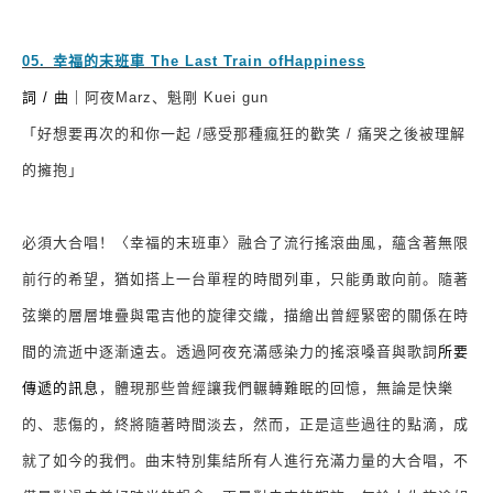
05.
⁠
⁠
幸福的末班車
The Last Train ofHappiness
詞
/
曲｜
阿夜
Marz
、魁剛
Kuei gun
「好想要再次的和你一起
/
感受那種瘋狂的歡笑
/
痛哭之後被理解
的擁抱」
必須大合唱！〈幸福的末班車〉融合了流行搖滾曲風，蘊含著無限
前行的希望，猶如搭上一台單程的時間列車，只能勇敢向前。隨著
弦樂的層層堆疊與電吉他的旋律交織，描繪出曾經緊密的關係在時
所要
間的流逝中逐漸遠去。透過阿夜充滿感染力的搖滾嗓音與歌詞
傳遞的訊息
，體現那些曾經讓我們輾轉難眠的回憶，無論是快樂
的、悲傷的，終將隨著時間淡去，然而，正是這些過往的點滴，成
就了如今的我們。曲末特別集結所有人進行充滿力量的大合唱，不