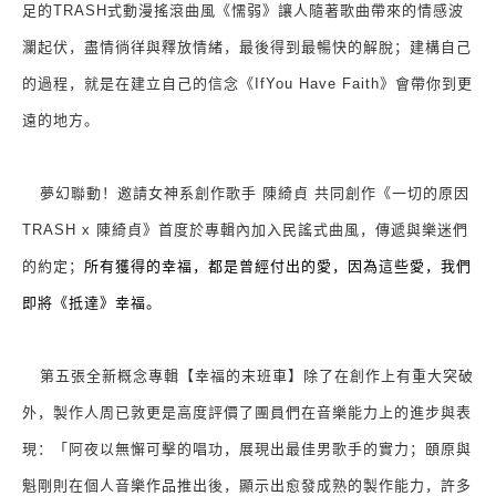
足的
TRASH
式動漫搖滾曲風《懦弱》讓人隨著歌曲帶來的情感波
瀾起伏，盡情徜徉與釋放情緒，最後得到最暢快的解脫；建構自己
的過程，就是在建立自己的信念《
IfYou Have Faith
》會帶你到更
遠的地方。
夢幻聯動！邀請女神系創作歌手 陳綺貞 共同創作《一切的原因
TRASH x
陳綺貞》首度於專輯內加入民謠式曲風，傳遞與
樂
迷們
所有獲得的幸福，都是曾經付出的愛，因為這些愛，我們
的約定；
即將《抵達》幸福。
第五張全新概念專輯【幸福的末班車】除了在創作上有重大突破
外，製作人周已敦更是高度評價了團員們在音樂能力上的進步與表
現：「阿夜以無懈可擊的唱功，展現出最佳男歌手的實力；頤原與
魁剛則在個人音樂作品推出後，顯示出愈發成熟的製作能力，許多