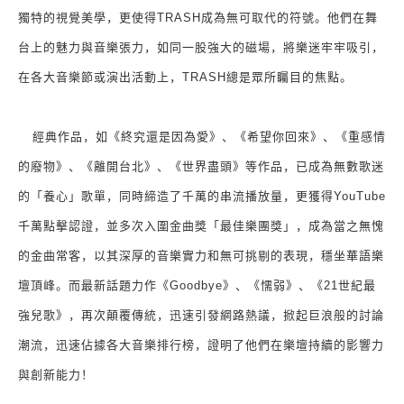
獨特的視覺美學，更使得
TRASH
成為無可取代的符號。他們在舞
台上的魅力與音樂張力，如同一股強大的磁場，將樂迷牢牢吸引，
在各大音樂節或演出活動上，
TRASH
總是眾所矚目的焦點。
經典作品，如《終究還是因為愛》、《希望你回來》、《重感情
的廢物》、《離開台北》、《世界盡頭》等作品，已成為無數歌迷
的「養心」歌單，同時締造了千萬的串流播放量，更獲得
YouTube
千萬點擊認證，並多次入圍金曲獎「最佳樂團獎」，成為當之無愧
的金曲常客，以其深厚的音樂實力和無可挑剔的表現，穩坐華語樂
壇頂峰。而最新話題力作《
Goodbye
》、《懦弱》、《
21
世紀最
強兒歌》，再次顛覆傳統，迅速引發網路熱議，掀起巨浪般的討論
潮流，迅速佔據各大音樂排行榜，證明了他們在樂壇持續的影響力
與創新能力！