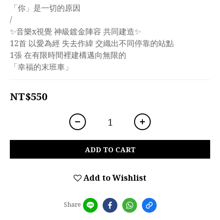
「你」是一切的原因
/
✨音樂x視覺 神級鍍金陣容 共同建造✨
12首 以愛為經 失去作緯 交織出不同停靠的站點
1張 在有限時間裡建構邁向無限的
「幸福的末班車」
NT$550
ADD TO CART
Add to Wishlist
Share