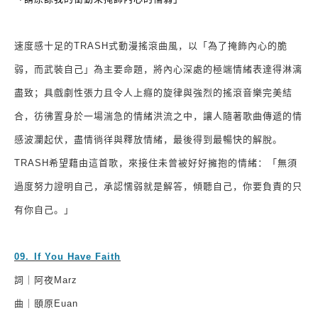
速度感十足的
TRASH
式動漫搖滾曲風，以「為了掩飾內心的脆
弱，而武裝自己」為主要命題，將內心深處的極端情緒表達得淋漓
盡致；具戲劇性張力且令人上癮的旋律與強烈的搖滾音樂完美結
合，彷彿置身於一場湍急的情緒洪流之中，讓人隨著歌曲傳遞的情
感波瀾起伏，盡情徜徉與釋放情緒，最後得到最暢快的解脫。
TRASH
希望藉由這首歌，來接住未曾被好好擁抱的情緒：「無須
過度努力證明自己，承認懦弱就是解答，傾聽自己，你要負責的只
有你自己。」
09.
⁠
⁠
If You Have Faith
詞｜阿夜
Marz
曲｜頤原
Euan