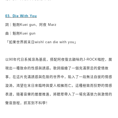
03.
⁠
⁠
Die With You
詞｜魁剛
Kuei gun
、阿夜
Marz
曲｜魁剛
Kuei gun
「如果世界將末日
wishI can die with you
」
以
90
年代日系搖滾為基底，搭配阿夜復古韻味的
J-ROCK
唱腔，展
現出一種致命的性感與誘惑。歌詞描繪了一個充滿禁忌的愛情故
事，在這片充滿誘惑與危險的世界中，陷入了一段無法自拔的情感
漩渦，渴望在末日來臨時與愛人相擁而亡。這種極致而狂野的情感
表達，隨著音樂的層層推進，將聽眾帶入了一場充滿張力與激情的
聲音旅程，抓耳到不科學！