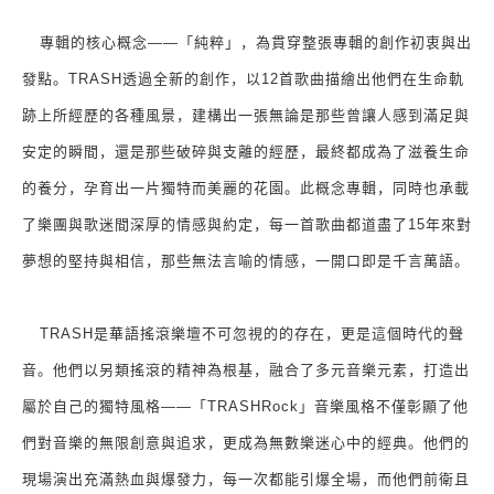
專輯的核心概念
——
「純粹」，為貫穿整張專輯的創作初衷與出
發點。
TRASH
透過全新的創作，以
12
首歌曲描繪出他們在生命軌
跡上所經歷的各種風景，建構出一張無論是那些曾讓人感到滿足與
安定的瞬間，還是那些破碎與支離的經歷，最終都成為了滋養生命
的養分，孕育出一片獨特而美麗的花園。此概念專輯，同時也承載
了樂團與歌迷間深厚的情感與約定，每一首歌曲都道盡了
15
年來對
夢想的堅持與相信，那些無法言喻的情感，一開口即是千言萬語。
TRASH
是華語搖滾樂壇不可忽視的的存在，更是這個時代的聲
音。他們以另類搖滾的精神為根基，融合了多元音樂元素，打造出
屬於自己的獨特風格
——
「
TRASHRock
」音樂風格不僅彰顯了他
們對音樂的無限創意與追求，更成為無數樂迷心中的經典。他們的
現場演出充滿熱血與爆發力，每一次都能引爆全場，而他們前衛且