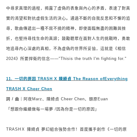
中尋求真理的過程，揭露了虛偽的表象與內心的矛盾，表達了對真
實的渴望和對抗虛假生活的決心。通過不斷的自我反思和不懈的追
尋，歌曲傳遞出一種不屈不撓的精神，即使面臨無盡的困難與挫
折，也堅持尋找生命的真諦；鼓勵聽眾在面對人生的挑戰時，勇敢
地追尋內心深處的真相，不為虛偽的世界所妥協，這就是《相信
2024
》所要捍衛的信念
——"Thisis the truth I'm fighting for."
11.
⁠
⁠
一切的原因
TRASH X
陳綺貞
The Reason ofEverything
TRASH X Cheer Chen
詞
/
曲｜
阿夜
Marz
、陳綺貞
Cheer Chen
、頤原
Euan
「想跟你繼續做每一場夢
/
因為你是一切的原因」
TRASH
Ｘ 陳綺貞 夢幻組合強勢合作！首度攜手創作《一切的原