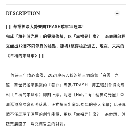
DESCRIPTION
||||
華語搖滾大勢樂團
TRASH
成軍
15
週年！
完成「精神時光屋」的靈魂修煉，以「幸福是什麼？」為命題啟程
交織出
12
首不同停靠的站點，建構
1
張穿梭於過去、現在、未來的
《幸福的末班車》
||||
等待三年精心籌備，
2024
迎來入秋的第三個節氣「白露」之
際，新世代搖滾樂迷的「養心」專家
-TRASH
，第五張創作概念專
輯【幸福的末班車】即刻上線，隨著【
HolyTrip!
精神時光屋】亞
洲巡迴演唱會即將落幕，正式揭開出道
15
周年的盛大序幕；此張專
輯不僅展現了深厚的創作能量，更以「幸福是什麼？」為命題，與
聽眾展開了一場充滿哲思的討論。