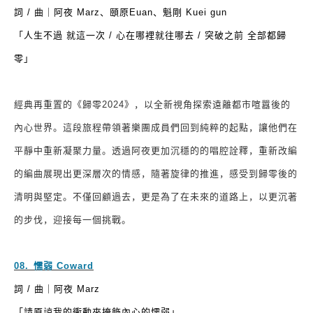
詞
/
曲｜阿夜
Marz
、頤原
Euan
、魁剛
Kuei gun
「人生不過 就這一次
/
心在哪裡就往哪去
/
突破之前 全部都歸
零」
經典再重置的《歸零
2024
》，以全新視角探索遠離都市喧囂後的
內心世界。這段旅程帶領著樂團成員們回到純粹的起點，讓他們在
平靜中重新凝聚力量。透過阿夜更加沉穩的的唱腔詮釋，重新改編
的編曲展現出更深層次的情感，隨著旋律的推進，感受到歸零後的
清明與堅定。不僅回顧過去，更是為了在未來的道路上，以更沉著
的步伐，迎接每一個挑戰。
08.
⁠
⁠
懦弱
Coward
詞
/
曲｜阿夜
Marz
「請原諒我的衝動來掩飾內心的懦弱」