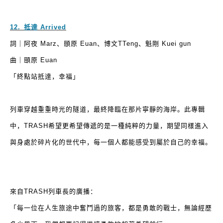
12.
⁠
⁠
抵達
Arrived
詞｜阿夜
Marz
、頤原
Euan
、博文
TTeng
、魁剛
Kuei gun
曲｜頤原
Euan
「終點站抵達，幸福」
列車穿越重重時光的隧道，最終降臨在那片寧靜的海岸。此專輯
中，
TRASH
希望更希望傳遞的是一種純粹的力量，期望同樣進入
與身處於碎片化的世代中，每一個人都能感受到屬於自己的幸福。
來自
TRASH
列車長的廣播：
「每一位在人生旅途中奮鬥過的旅客，都是勇敢的戰士，無論經歷