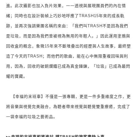
進。此次攝影也加入負片效果，一一透視與展現團員們的內在情
緒；同時也在設計裝幀上巧妙地呼應了
TRASH15
年來的成長軌
跡，並再次強調樂團名稱的來由：「我們叫
TRASH
不是因為我們
是垃圾，而是因為我們曾被視為無用的年輕人。」因此運用塗鴉與
回收盒的概念，象徵
15
年來不斷堆疊出的經歷與人生故事，最終塑
造了今天的
TRASH
；而他們的歌曲，能在心中無限重複回味與利
用，因為，回收的破銅爛鐵已成為真金錘鍊，「垃圾」已成為最閃
耀的寶藏。
【幸福的末班車】不僅是一張專輯，更是一件多重維度之作，更
將音樂與視覺完美融合，為聽者帶來視覺與聽覺雙重療癒，完成了
一袋幸福的垃圾之藝術品。
▸▹
幸福的末班車即將進站 請
TRASH
的旅客盡快上車