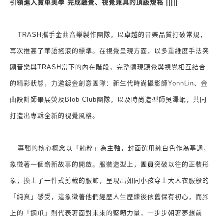
引領進入賞車美學 完成聽覺、視覺兼具的頂級規格
|||||
TRASH
攜手金曲音樂製作團隊，以卓越的音樂品質打破常規，
再次推高了華語搖滾的標準。在視覺呈現方面，以多重維度手法突
顯音樂與
TRASH
當下的內在階段，完整體現聽覺與視覺相互結合
的精彩狀態，力邀鍍金創意團隊：新生代時尚攝影師
YonnLin
、金
曲設計師畢展熒及
Blob Club
團隊，以及時尚造型師吳澤岷，共同
打造出專輯全新的視覺風格。
專輯的核心概念以「純粹」為主軸，封面選用純白色作為基調，
團員
象徵著一個嶄新故事的開啟。服裝造型上，
突破以往的正裝形
象，換上了一件式剪裁的服飾，呈現出如同小孩穿上大人衣服般的
「純真」感受，這象徵著他們經歷人生歷練後依舊保有初心，而腳
上的「鋼爪」則代表著面對未來的堅韌力量，一步步朝著夢想前