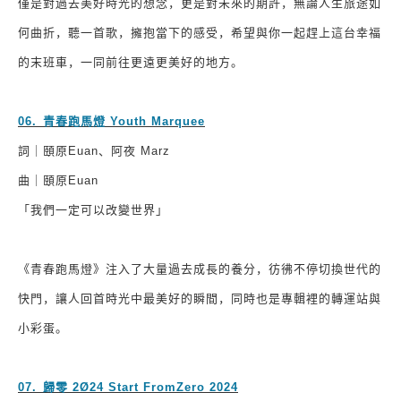
僅是對過去美好時光的想念，更是對未來的期許，無論人生旅途如
何曲折，聽一首歌，擁抱當下的感受，希望與你一起趕上這台幸福
的末班車，一同前往更遠更美好的地方。
06.
⁠
⁠
青春跑馬燈
Youth Marquee
詞｜頤原
Euan
、阿夜
Marz
曲｜頤原
Euan
「我們一定可以改變世界」
《青春跑馬燈》注入了大量過去成長的養分，彷彿不停切換世代的
快門，讓人回首時光中最美好的瞬間，同時也是專輯裡的轉運站與
小彩蛋。
07.
⁠
⁠
歸零
2Ø24 Start FromZero 2024