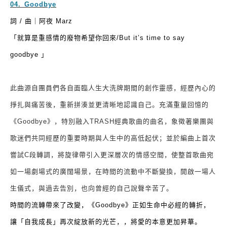
04.
⁠
⁠
Goodbye
詞
/
曲｜阿夜
Marz
「
就算是重感情的廢物希望你回來
/
But it’s time to say
goodbye
」
此曲源自團員們各自面臨人生大洗牌期間的創作靈感，經歷內心的
掙扎與痛苦後，重新拼湊並更清晰地認識自己。充滿重量回憶的
《
Goodbye
》，特別融入
TRASH
經典歌曲的曲名，象徵著樂團與
歌迷們共同經歷的重要時期與人生中的高低起伏；並於編曲上首次
嘗試
C
段轉調，將旋律帶引入更深層次的情感空間，使整首歌曲宛
如一場劇場式的廣闊場景，在時間的流動中不斷變換，開啟一場人
生儀式，與過去告別，也向曾經的自己說聲辛苦了。
時間的流轉帶來了改變，《
Goodbye
》正如生命中必經的轉折，
讓「自我成長」再次綻放新的光芒，，將愛的本意更加昇華。