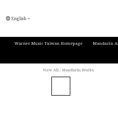
English
Warner Music Taiwan Homepage
Mandarin Ar
View All
/
Mandarin Works