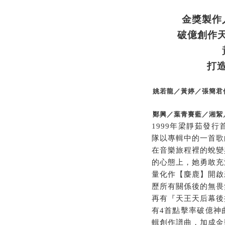
金獎製作
破億創作
打
姚若龍／黃婷／張簡君
鄭興／葉青賽藍／湘絜
1999
年梁靜茹發行
隊以專輯中的一首歌
在音樂旅程裡的蛻變
的心態上，她勇敢充
量化作【麋鹿】開啟
歷所有關係後的無畏
再有『天王天后幕後
有
4
首點擊率破億神
輯創作譜曲，加成金