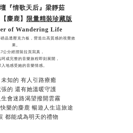
壇『情歌天后』梁靜茹
限量精裝珍藏版
碟【麋鹿】
r of Wandering Life
重磅晶透壓克力板，營造出高質感的視覺效
果。
27
公分經摺裝拉頁寫真，
氣呵成完整的音樂旅程即刻展開，
深入地感受她的音樂情感。
未知的
有人引路療癒
慌張的
還有她溫暖守護
人生會迷路渴望撥開雲霧
由快樂的麋鹿
暢遊人生這旅途
誤
都能成為明天的禮物