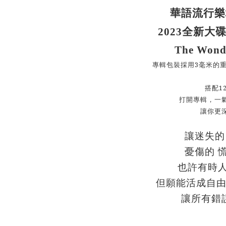
華語流行樂
2023
全新大
The Wonde
3
專輯包裝採用
毫米的
1
搭配
打開專輯，一
讓你更
讓迷失的
憂傷的
也許有時
但願能活成自
讓所有錯