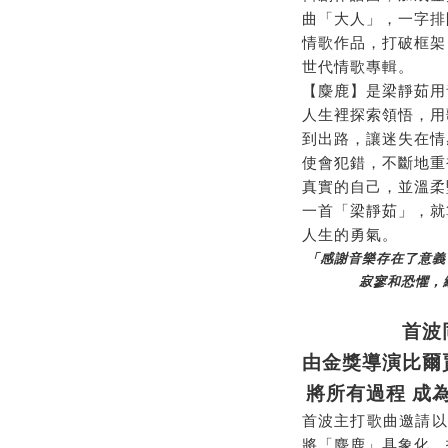
曲「大人」，一字排
情歌作品，打破框架
世代情歌專輯。
【麋鹿】是梁靜茹用
人生裡探索領悟，用
到出路，讓迷失在情
使會犯錯，不斷地重
真實的自己，並溫柔
一首「梁靜茹」，就
人生的勇氣。
「感謝音樂存在了意義
寂寥和恐懼，
首波
由金獎導演比爾
將所有過程
成
首波主打歌曲邀請以
將「麋鹿」具象化，