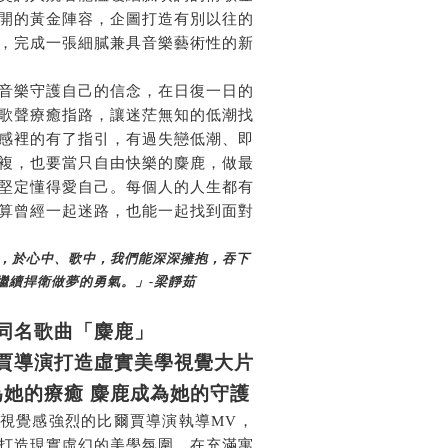
開的黃金陣容，企圖打造有別以往的
，完成一張細膩兼具音樂藝術性的新
音樂守護自己的信念，在日復一日的
歌聲療癒指路，讓迷茫無知的低潮找
感裡的有了指引，有過失戀低潮、即
複，也要當只自由快樂的麋鹿，做最
堅定懂得愛自己。每個人的人生都有
算曾經一起迷路，也能一起找到面對
，於心中、歌中，我們能深深擁抱，吞下
繼續捍衛做夢的勇氣。」
-
梁靜茹
同名歌曲「麋鹿」
賈導演打造虛實美學視覺大片
為她的療癒
麋鹿成為她的守護
視覺感強烈的比爾賈導演執導
MV
，
打造現實虛幻的美學氛圍。在充滿寓