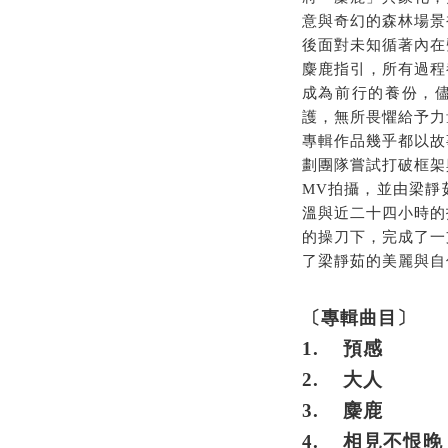
意與奇幻的森林場景
後面對未知循著內在
麋鹿指引，所有過程
成為前行的養份，
護，無所畏懼給予力
專輯作品幾乎都以故
劃團隊嘗試打破框架
MV
拍攝，並由梁靜
溫與近二十四小時的
的操刀下，完成了一
了梁靜茹的美麗與自
〔專輯曲目〕
1.
預感
2.
大人
3.
麋鹿
4.
相見不恨晚