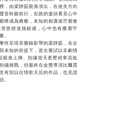
裡，由梁靜茹親身演出，在迷失方向
聲音聆聽前行，在路的盡頭看見心中
都將成為療癒，未知的相遇迷茫都會
儘管曾經迷路錯過，心中也有麋鹿守
量。
事性呈現音樂錄影帶的梁靜茹，在企
與未知的前提下，首次嘗試以非劇情
茹親身上陣。拍攝當天更歷經寒流低
拍攝挑戰，但最終在金獎導演比爾賈
支有別以往情歌天后的作品，也見證
信。