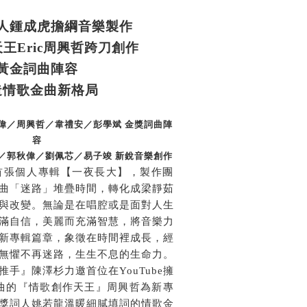
人鍾成虎擔綱音樂製作
天王
Eric
周興哲跨刀創作
黃金詞曲陣容
造情歌金曲新格局
偉／周興哲／韋禮安／彭學斌
金獎詞曲陣
容
／郭秋偉／劉佩芯／易子竣
新銳音樂創作
首張個人專輯【一夜長大】，製作團
曲「迷路」堆疊時間，轉化成梁靜茹
與改變。無論是在唱腔或是面對人生
滿自信，美麗而充滿智慧，將音樂力
新專輯篇章，象徵在時間裡成長，經
無懼不再迷路，生生不息的生命力。
推手』陳澤杉力邀首位在
YouTube
擁
曲的『情歌創作天王』周興哲為新專
獎詞人姚若龍溫暖細膩填詞的情歌金