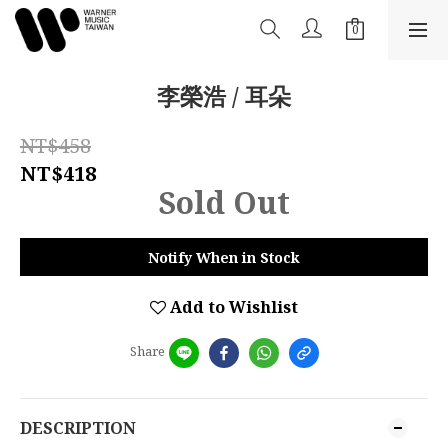
李榮浩 / 耳朵
NT$458
NT$418
Sold Out
Notify When in Stock
Add to Wishlist
Share
DESCRIPTION