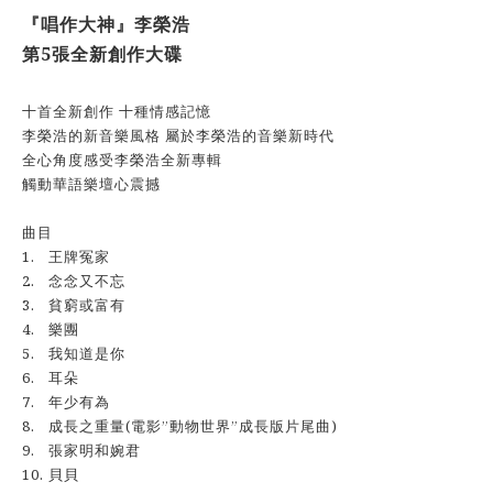
『唱作大神』李榮浩
第5張全新創作大碟
十首全新創作 十種情感記憶
李榮浩的新音樂風格 屬於李榮浩的音樂新時代
全心角度感受李榮浩全新專輯
觸動華語樂壇心震撼
曲目
1.
王牌冤家
2.
念念又不忘
3.
貧窮或富有
4.
樂團
5.
我知道是你
6.
耳朵
7.
年少有為
8.
成長之重量(電影”動物世界”成長版片尾曲)
9.
張家明和婉君
10.
貝貝