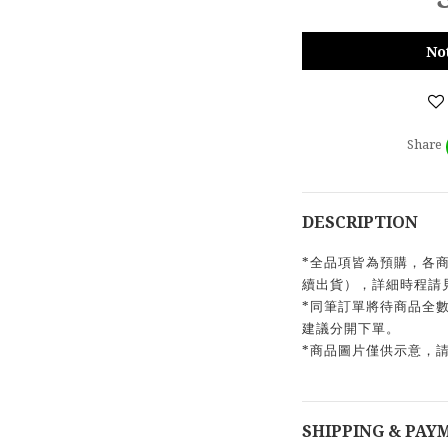
No
Share
DESCRIPTION
*全品項皆為預購，各商品出
續出貨），詳細時程請
*同筆訂單將待商品全
建議分開下單。
*商品圖片僅供示意，
SHIPPING & PAY