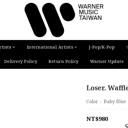
tists
International Artists
J-Pop/K-Pop
Delivery Policy
Return Policy
Warner Update
Loser. Waffl
Color： Baby Blue
NT$980