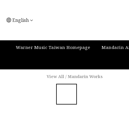
English
Warner Music Taiwan Homepage
Mandarin Ar
View All
/
Mandarin Works