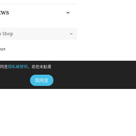
EWS
uct
同意
隱私權聲明
。若您未點選
我同意
地址 /
臺北市信義區信義路五段108號2樓B室
時間 / 10:00-17:00
電話 / +886-2-2715-8899
購物網客服信箱：e-warner@warnermusic.com