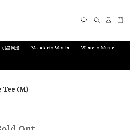
✨明星周邊
Mandarin Works
Western Music
e Tee (M)
Sold Out