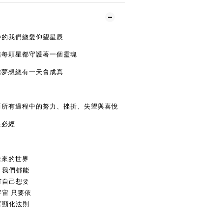
時的我們總愛仰望星辰
信每顆星都守護著
⼀
個靈魂
信夢想總有
⼀
天會成真
⽽
所有過程中的努
⼒
、挫折、失望與喜悅
是必經
未來的世界
，我們都能
有
⾃⼰
想要
宇宙
只要依
著顯化法則