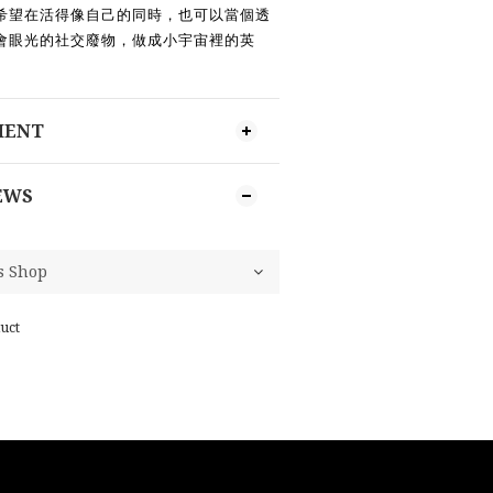
希望在活得像
⾃⼰
的同時，也可以當個透
會眼光的社交廢物，做成
⼩
宇宙裡的英
MENT
EWS
uct