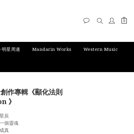
✨明星周邊
Mandarin Works
Western Music
i 全創作專輯《顯化法則
on 》
星辰 
⼀個靈魂 
成真 