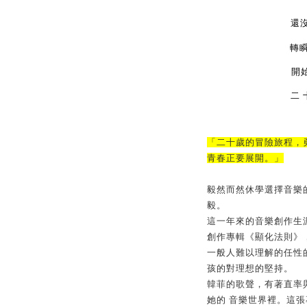
還
轉
開
⼆
「
⼆⼗
歲的冒險旅程，
青春正要展開。」
毅然
⽽
然休學選擇
⾳
樂
毅。
這
⼀
年來的
⾳
樂創作
⽣
創作專輯《顯化法則》
⼀
般
⼈
難以理解的任性
孩的對理想的堅持。
韓菲的歌聲，有著直率
她的
⾳
樂世界裡。這張