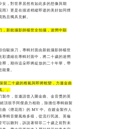
少女，對世界居然有如此多的想像與期
花
⾬
》更是在描述稍縱即逝的美好如同煙
成熟且獨具
⾒
解。
⼑
，新銳攝影師楊世全拍攝，迷惘中顯
顏伯駿操
⼑
，專輯封
⾯
由新銳攝影師楊世
光彩濃縮在專輯封
⾯
中，將
⼆⼗
歲的迷惘
詮釋，期待這朵即將綻放的
⼆⼗
年華，帶
息能量。
保留
⼆⼗
歲的稚氣與即將蛻變，
⼒
邀
⾦
曲
風。」
⼑
製作，並邀請曾入圍
⾦
曲、
⾦⾳
獎的英
絕頂⿎⼿阿傑鼎⼒相助，除擔任專輯錄製
MV
歌曲《煙花⾬》的
中。在鍍
⾦
製作
⼈
張
專輯
⾳
樂風格多樣，從流
⾏
民謠、英倫
皆可以聽到，訴說著韓菲
⼆⼗
歲之前對未