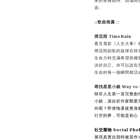
來的各種期待、煩惱與
宙。
::
::
歌曲推薦
TimeRain
煙花
⾬
看
⾒
電影《
⼈⽣⼤
事》
煙花
⾬
副歌的旋律在韓
⽣
命
⼒
時充滿希望與燦
決於
⾃⼰
。你可以說告
⽣
命的每
⼀
個瞬間都活
Way to 
尋找星星
⼩
鎮
韓菲
⼈⽣
第
⼀⾸
完整創
⼩
鎮，源
⾃
於作家鄭栗
向呢？即便拖著疲憊身
⾏
空的夢，可能是初
⼼
Social Pho
社交廢物
展現真實
⾃
我時被當作