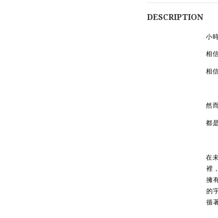
DESCRIPTION
⼩
相
相
然
都
在
裡
擁
的
循