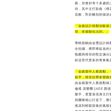
曲，你會好奇
⼗
多歲的
待，其中主打歌曲《煙
花般，對於離別的描述
「
⾦
曲設計師顏伯駿操
現，依
循顯化法則。」
專輯裝幀由
⾦
獎設計師
全拍攝，將即將綻放的
氛圍與韓菲的堅定滿分
給這世代更多的青春氣
「
⾦
曲製作
⼈
蔡政勳，
⿎⼿
，韓菲詮釋多變曲
由
⾦
曲製作
⼈
蔡政勳操
JADE
倫搖
滾樂團
顏
值
樂⼿，更驚喜現身主打
與團隊精
⼼
打造下，整
搖滾到輕鬆節奏的風格