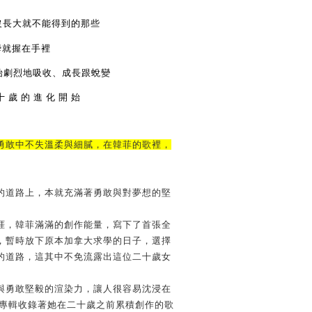
沒長
⼤
就不能得到的那些
瞬就握在
⼿
裡
始劇烈地吸收、成長跟蛻變
⼗
歲
的
進
化
開
始
勇敢中不失溫柔與細膩，在韓菲的歌裡，
的道路上，本就充滿著勇敢與對夢想的堅
涯，韓菲滿滿的創作能量，寫下了
⾸
張全
，暫時放下原本加拿
⼤
求學的
⽇⼦
，選擇
的道路，這其中不免流露出這位
⼆⼗
歲女
與勇敢堅毅的渲染
⼒
，讓
⼈
很容易沈浸在
專輯收錄著她在
⼆⼗
歲之前累積創作的歌