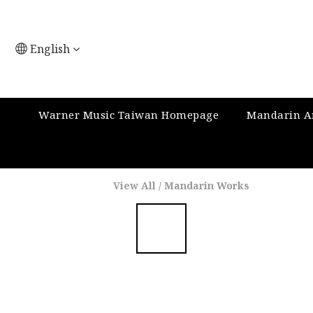
English
Warner Music Taiwan Homepage
Mandarin Ar
View All
/
Mandarin Works