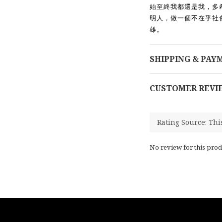
始至終我都還是我，多
明
⼈
，做
⼀
個不在乎社
雄。
SHIPPING & PAY
CUSTOMER REVI
No review for this prod