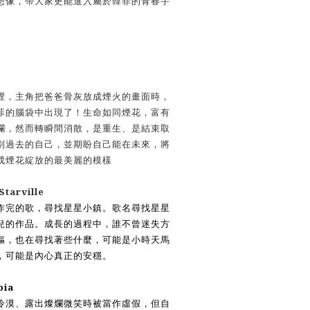
想像，帶
⼤
家更能進入屬於韓菲的青春宇
裡，主
⾓
把爸爸骨灰放成煙
⽕
的畫
⾯
時，
菲的腦袋中出現了！
⽣
命如同煙花，富有
爛，然
⽽
轉瞬間消散，是重
⽣
、是結束取
別過去的
⾃⼰
，並期盼
⾃⼰
能在未來，將
成煙花綻放的最美麗的模樣
Starville
作完的歌，尋找星星
⼩
鎮。歌名尋找星星
兒的作品。成長的過程中，誰不曾迷失
⽅
軀，也在尋找著些什麼，可能是
⼩
時天
⾺
，可能是內
⼼
真正的安穩。
bia
冷漠、露出燦爛微笑時被當作虛假，但
⾃