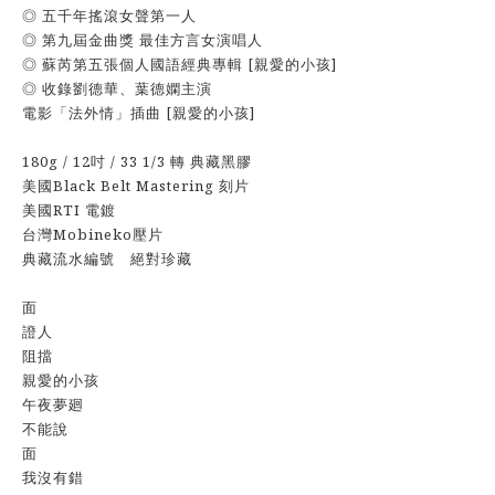
◎ 五千年搖滾女聲第一人
◎ 第九屆金曲獎 最佳方言女演唱人
◎ 蘇芮第五張個人國語經典專輯 [親愛的小孩]
◎ 收錄劉德華、葉德嫻主演
電影「法外情」插曲 [親愛的小孩]
180g / 12吋 / 33 1/3 轉 典藏黑膠
美國Black Belt Mastering 刻片
美國RTI 電鍍
台灣Mobineko壓片
典藏流水編號 絕對珍藏
面
證人
阻擋
親愛的小孩
午夜夢廻
不能說
面
我沒有錯