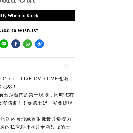
tify When in Stock
Add to Wishlist
VE CD + 1 LIVE DVD LIVE現場，
的地盤！
迴演出@台南的第一現場，同時擁有
VE震撼畫面！要聽王妃，就要聽現
E現場歌詞內頁珍藏蕭敬騰最具爆發力
錯過的私房彩排照片全新改版的王