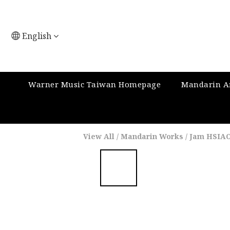
English
Warner Music Taiwan Homepage
Mandarin Ar
View All
/
Mandarin Works
/
Jam HSIAO