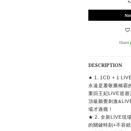
No
Share
DESCRIPTION
★ 1. 1CD + 1 LI
永遠是蕭敬騰稱霸
重回王妃LIVE巡
頂級聽覺刺激&LI
場才過癮！
★ 2. 全新LIV
的關鍵時刻+不容