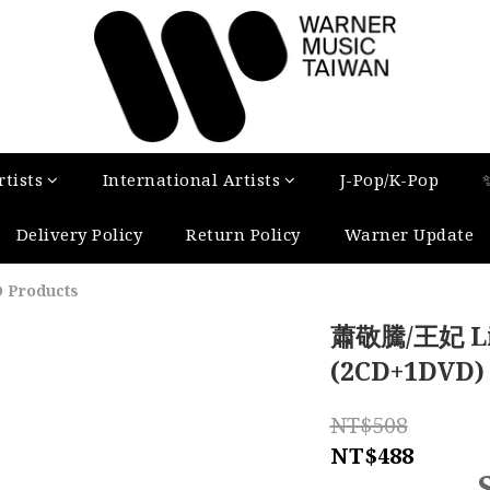
tists
International Artists
J-Pop/K-Pop
Delivery Policy
Return Policy
Warner Update
 Products
蕭敬騰/王妃 L
(2CD+1DVD)
NT$508
NT$488