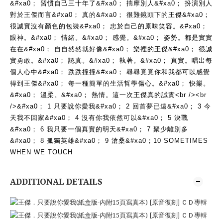
&#xa0； 習慣自己三十年了&#xa0； 揣摩別人&#xa0； 扮演別人
對於王傑而言&#xa0； 真的&#xa0； 很難鏡頭下的王傑&#xa0； 
很誠實沒有顏色的包裝&#xa0； 忠於自己的原味笑容。&#xa0； 
眼神。&#xa0； 情緒。&#xa0； 感覺。&#xa0； 姿勢。都是實實
在在&#xa0； 自自然然就好像&#xa0； 樂裡的王傑&#xa0； 很誠
實勇敢。&#xa0； 認真。&#xa0； 執著。&#xa0； 真實。唱出每
個人心中&#xa0； 跌跌撞撞&#xa0； 尋尋覓覓你和我都可以感覺
得到王傑&#xa0； 每一種簡單的生活哲學傷心。&#xa0； 快樂。
&#xa0； 溫柔。&#xa0； 熱情。這一次王傑真的誠實<br /><br 
/>&#xa0； 1 只要說你愛我&#xa0； 2 回首夢已遠&#xa0； 3 今
天我不回家&#xa0； 4 沒有你我依然可以&#xa0； 5 決戰
&#xa0； 6 我只要一個真實的明天&#xa0； 7 聚少離別多
&#xa0； 8 孤獨英雄&#xa0； 9 滄桑&#xa0；10 SOMETIMES 
WHEN WE TOUCH
ADDITIONAL DETAILS