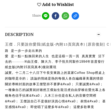
Add to Wishlist
Share
DESCRIPTION
王傑．只要說你愛我(紙盒版-內附15頁寫真本) [原音復刻] 
路  是一步一步走出來的
愛  是一點一點換回來的人生  也是這樣一頁一頁  真真實實  活下
去的··········※由王傑、陳大力、李子恆共同製作1994年首度發行 
紙盒版(內附15頁寫真本)復刻重現
誠實。十二月二十八日下午長安東路上的某家Coffee Shop裡桌上
的咖啡是冷的； 談論的情緒是熱的每個人各自編織著美麗的情節
關於專輯封面的故事王傑堅持不要夢&#xa0； 只要誠實&#xa0； 
一種像自己的誠實就好雖然王傑如生龍活虎自由穿梭在螢光幕上各
種角色信手拈來&#xa0； 入木三分但是在私人的音樂空間裡
&#xa0； 王傑說自己不是個好演員心情&#xa0； 表情&#xa0； 甚
至感情&#xa0； 即使唱了這麼多年&#xa0； 這麼多歌畢竟