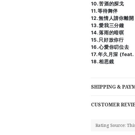
10.苦酒的探戈
11.等待舞伴
12.無情人請你離開
13.愛我三分鐘
14.落雨的暗暝
15.只好放你行
16.心愛你叨位去
17.年久月深 (feat
18.相思鏡
SHIPPING & PAY
CUSTOMER REVI