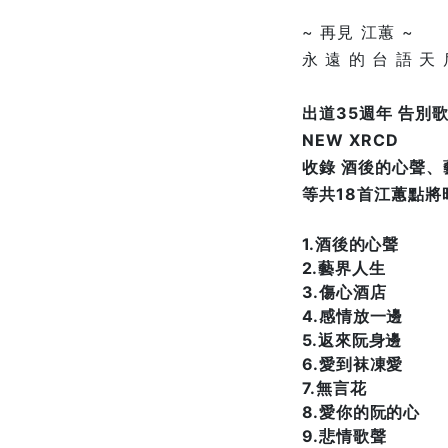
~ 再見 江蕙 ~
永 遠 的 台 語 天 
出道35週年 告別
NEW XRCD
收錄 酒後的心聲
等共18首江蕙點將
1.酒後的心聲
2.藝界人生
3.傷心酒店
4.感情放一邊
5.返來阮身邊
6.愛到袜凍愛
7.無言花
8.愛你的阮的心
9.悲情歌聲