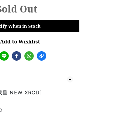
Sold Out
tify When in Stock
Add to Wishlist
限量 NEW XRCD]
心