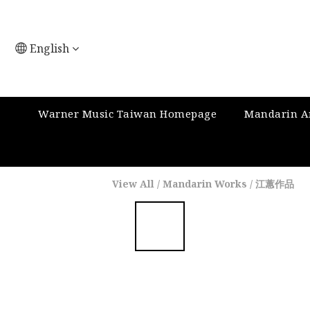
English
Warner Music Taiwan Homepage
Mandarin Ar
View All
/
Mandarin Works
/
江蕙作品