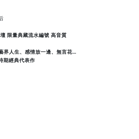
后
歌壇 限量典藏流水編號 高音質
、藝界人生、感情放一邊、無言花…
時期經典代表作