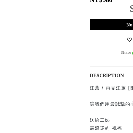
No
Share
DESCRIPTION
江蕙 /
再見江蕙
[
讓我們用最誠摯的
送給二姊
最溫暖的 祝福