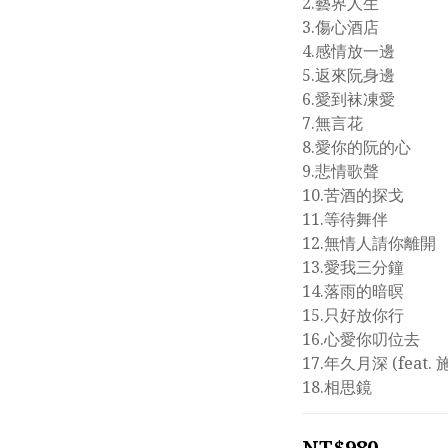
2.藝界人生
3.傷心酒店
4.感情放一邊
5.返來阮身邊
6.愛到袜凍愛
7.無言花
8.愛你的阮的心
9.悲情歌聲	
10.苦酒的探戈
11.等待舞伴
12.無情人請你離開
13.愛我三分鐘
14.落雨的暗暝
15.只好放你行
16.心愛你叨位去
17.年久月深 (feat.
18.相思鏡
NT$980