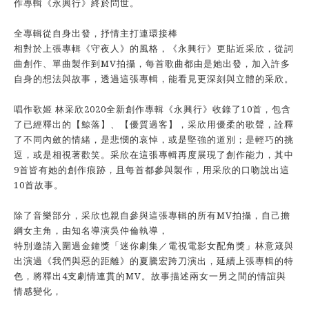
作專輯《永興行》終於問世。
全專輯從自身出發，抒情主打連環接棒
相對於上張專輯《守夜人》的風格，《永興行》更貼近采欣，從詞
曲創作、單曲製作到MV拍攝，每首歌曲都由是她出發，加入許多
自身的想法與故事，透過這張專輯，能看見更深刻與立體的采欣。
唱作歌姬 林采欣2020全新創作專輯《永興行》收錄了10首，包含
了已經釋出的【鯨落】、【優質過客】，采欣用優柔的歌聲，詮釋
了不同內斂的情緒，是悲憫的哀悼，或是堅強的道別；是輕巧的挑
逗，或是相視著歡笑。采欣在這張專輯再度展現了創作能力，其中
9首皆有她的創作痕跡，且每首都參與製作，用采欣的口吻說出這
10首故事。
除了音樂部分，采欣也親自參與這張專輯的所有MV拍攝，自己擔
綱女主角，由知名導演吳仲倫執導，
特別邀請入圍過金鐘獎「迷你劇集／電視電影女配角獎」林意箴與
出演過《我們與惡的距離》的夏騰宏跨刀演出，延續上張專輯的特
色，將釋出4支劇情連貫的MV。故事描述兩女一男之間的情誼與
情感變化，