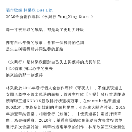
唱作歌姬 林采欣 Bae Lin
2020全新創作專輯《永興行 YongXing Store 》
每一寸被抽取的氧氣，都是為了更用力呼吸
擁有自己年份的故事，會有一個獨特的色調
是失去與獲得所共同滋養的脈絡
《永興行》是林采欣面對自己失去與獲得的成長印記
用10首歌 掏出心中的失去
換來誰的那一刻獲得
林采欣於2018年發行個人全創作專輯《守夜人》，不僅展現過去
女團形象中不曾出現過的面貌，首波主打歌【可樂】發行首週即連
續蟬聯三週KKBOX新歌排行榜週榜冠軍，在youtube點擊超過
900萬次，並為多部韓劇的片頭片尾曲，引起廣大關注討論。2019
年加盟華納音樂，相繼發行【鯨落】、【優質過客】兩首抒情單
曲，為專輯暖身。2020年，舉辦多場聽歌會集結各方專業投票並
進行多次會議討論，精華出這兩年來的創作，林采欣第三張全新創