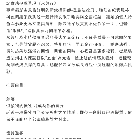
記實感視覺重現《永興行》
專輯攝影由風格鮮明的新銳攝影師-登曼波操刀，強烈的紀實風格
與色調讓采欣跳脫一般抒情女歌手唯美與空靈框架，讓她的個人特
色與形象更為立體與清晰，除表達采欣真實不做作的一面，也營
造"永興行"這個具有時間感的名稱。
永興行為小時候養育采欣長大的五金行，不僅是成長不可或缺的要
素，也是對父親的想念。特別租借一間五金行拍攝，一踏進店裡，
便勾起采欣滿滿的回憶，興奮的同時，心裡卻是更多複雜。從服裝
造型到棚內陳設皆以"五金"為元素，除上述的情感意義外，這樣較
為剛硬與強悍的道具，也能代表采欣成長過程中所經歷的艱難與挑
戰。
推薦曲目:
鯨落
但願我的犧牲 能成為你的養分
訴說一種犧牲自己來完整對方的情感，即使一段關係已經變質，依
然用僅剩的全部繼續為對方付出。
優質過客