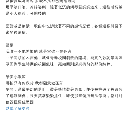
當優質成為過客 多麼不捨都已無需過問
用平淡口吻、冷靜姿態，隨著低沉的鋼琴聲娓娓道來，過往感情越
是令人稱羨，分開後的
面對越是崩潰，歌曲中也訴說著不同的感情歷程，各種過客所留下
來的後遺症。
習慣
我唯一不能習慣的 就是當你不在身邊
曲子開頭的木吉他，就像青春校園劇般的開場。寫實的歌詞帶著聽
眾回到學生時期的校園氣味，宛如回到課桌椅前的那份純粹。
景美小歌姬
哪怕只有你欣賞 我都願意做孤芳
夢想，是最夢幻的器皿，裝著熱情裝著勇氣，即使被摔破了被遺忘
了也沒關係，只要笑著緊緊抓住，即使那些傷痕無法修復，都能能
使器皿更佳堅固
點擊了解更多