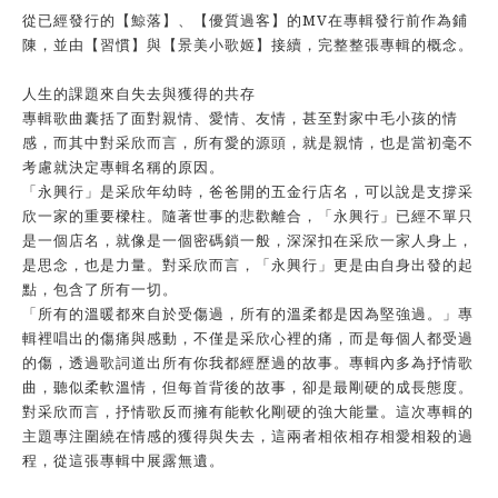
從已經發行的【鯨落】、【優質過客】的MV在專輯發行前作為鋪
陳，並由【習慣】與【景美小歌姬】接續，完整整張專輯的概念。
人生的課題來自失去與獲得的共存
專輯歌曲囊括了面對親情、愛情、友情，甚至對家中毛小孩的情
感，而其中對采欣而言，所有愛的源頭，就是親情，也是當初毫不
考慮就決定專輯名稱的原因。
「永興行」是采欣年幼時，爸爸開的五金行店名，可以說是支撐采
欣一家的重要樑柱。隨著世事的悲歡離合，「永興行」已經不單只
是一個店名，就像是一個密碼鎖一般，深深扣在采欣一家人身上，
是思念，也是力量。對采欣而言，「永興行」更是由自身出發的起
點，包含了所有一切。
「所有的溫暖都來自於受傷過，所有的溫柔都是因為堅強過。」專
輯裡唱出的傷痛與感動，不僅是采欣心裡的痛，而是每個人都受過
的傷，透過歌詞道出所有你我都經歷過的故事。專輯內多為抒情歌
曲，聽似柔軟溫情，但每首背後的故事，卻是最剛硬的成長態度。
對采欣而言，抒情歌反而擁有能軟化剛硬的強大能量。這次專輯的
主題專注圍繞在情感的獲得與失去，這兩者相依相存相愛相殺的過
程，從這張專輯中展露無遺。