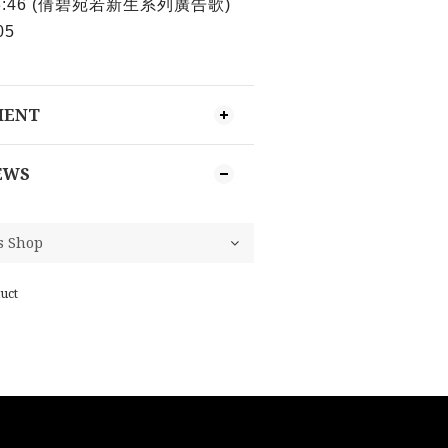
3:46 (倩碧宛若新生系列廣告歌)
05
MENT
EWS
uct