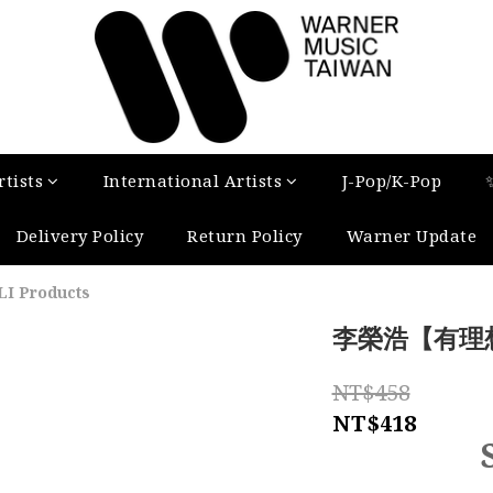
tists
International Artists
J-Pop/K-Pop
Delivery Policy
Return Policy
Warner Update
LI Products
李榮浩【有理
NT$458
NT$418