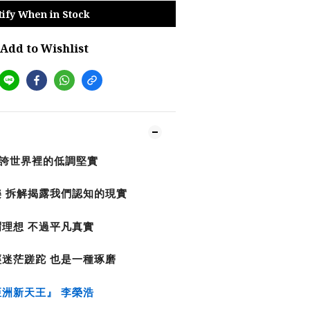
tify When in Stock
Add to Wishlist
誇世界裡的低調堅實
 拆解揭露我們認知的現實
謂理想 不過平凡真實
經迷茫蹉跎 也是一種琢磨
亞洲新天王』 李榮浩