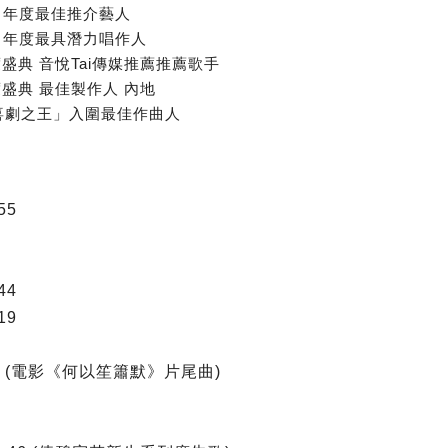
 年度最佳推介藝人
 年度最具潛力唱作人
盛典 音悅Tai傳媒推薦推薦歌手
盛典 最佳製作人 內地
「喜劇之王」入圍最佳作曲人
55
44
19
12 (電影《何以笙簫默》片尾曲)