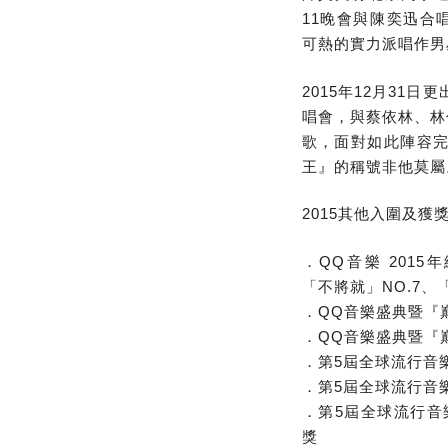
11晚會與陳奕迅合
可熱的實力派唱作男
2015年12月31
唱會，與蔡依林、林
歌，面對如此陣容完
王』的稱號非他莫屬
2015其他入圍及獲
．QQ音樂 2015
「不將就」NO.7、「
．QQ音樂盛典暨『
．QQ音樂盛典暨『
．第5屆全球流行音
．第5屆全球流行音
．第5屆全球流行音樂
獎