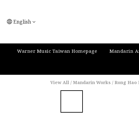
English
Warner Music Taiwan Homepage
Mandarin Ar
View All
/
Mandarin Works
/
Rong Hao 