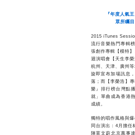
『年度人氣王
眾所矚目的
2015 iTunes Ses
流行音樂熱門專輯榜
張創作專輯【模特】
迴演唱會【天生李榮
杭州、天津、廣州等
旋即宣布加場訊息，
落；而【李榮浩】專輯更
樂』排行榜台灣點播
就」單曲成為香港熱
成績。
獨特的唱作風格與爆
同台演出：4月擔任
陣莫文蔚北京萬事達