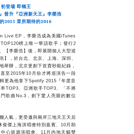
初登場 即稱王
』晉升『亞洲新天王』李榮浩
2015 眾所期待的2016
sion Live EP，李榮浩成為美國iTunes
TOP120榜上唯一華語歌手；發行2
、【李榮浩】後，即展開個人大型巡
浩】，於台北、北京、上海、深圳、
地舉辦，北京更創下首賣秒殺紀錄，
直至2015年10月份才將巡演告一段
為他拿下Spotify 2015『年度音
率TOP3、亞洲歌手TOP3、「不將
門歌曲No.3，創下驚人亮眼的數位
棚人氣，更受邀與兩岸三地天王天后
林俊傑上海演唱會特別嘉賓、10月助
中心巡迴演唱會、11月內地天貓雙