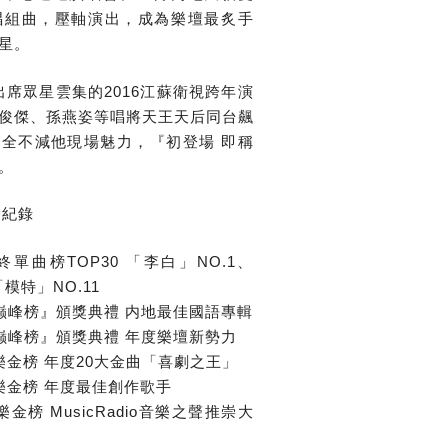
唱組曲，壓軸演出，成為樂壇最炙手
星。
日更出席眾星雲集的2016江蘇衛視跨年演
俊傑、孫燕姿等唱將天王天后同台飆
全不減他現場魅力，『初登場 即稱
。
獎紀錄
年終單曲榜TOP30 「李白」NO.1、
模特」NO.11
巅峰榜』頒獎典禮 内地最佳國語專輯
巅峰榜』頒獎典禮 年度樂壇新勢力
樂金榜 年度20大金曲「喜劇之王」
樂金榜 年度最佳創作歌手
金榜 MusicRadio音樂之聲推崇大