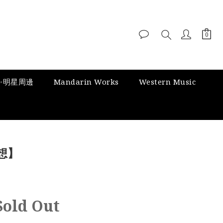
✨明星周邊
Mandarin Works
Western Music
想】
Sold Out