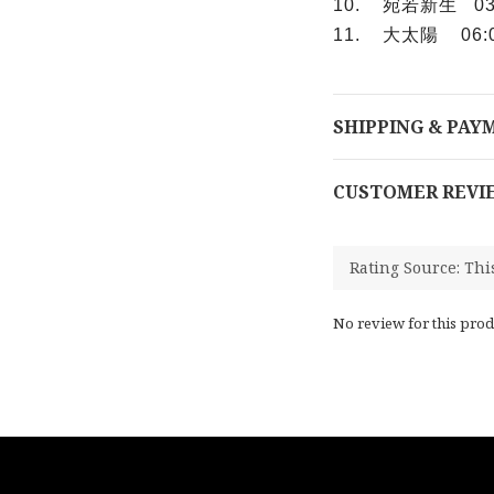
10. 宛若新生 0
11. 大太陽 06:
SHIPPING & PAY
CUSTOMER REVI
No review for this prod