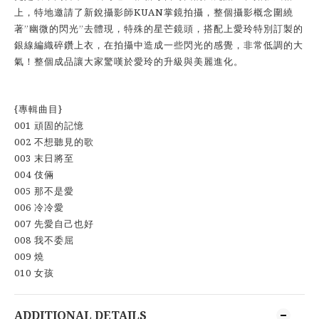
KUAN
上
，
特地邀請了新銳攝影師
掌鏡拍攝
，
整個攝影概念圍繞
”
”
著
幽微的閃光
去體現
，
特殊的星芒鏡頭
，
搭配上愛玲特別訂製的
銀線編織碎鑽上衣
，在拍攝中造成一些閃光的感覺，非常低調的大
氣！整個成品讓大家驚嘆於愛玲的升級與美麗進化。
{
}
專輯曲目
001
頑固的記憶
002
不想聽見的歌
003
末日將至
004
伎倆
005
那不是愛
006
冷冷愛
007
先愛自己也好
008
我不委屈
009
燒
010
女孩
ADDITIONAL DETAILS