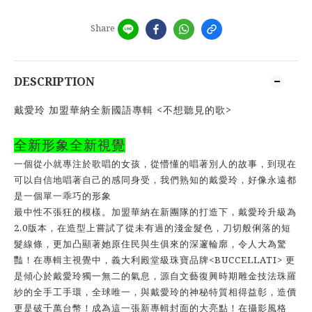
Share
DESCRIPTION
戴愛玲 加盟華納全新國語專輯 <不想聽見的歌>
全新形象全新視覺
一個從小就專注於歌唱的女孩
，
從懵懂的唱著別人的故事
，
到現在
可以自信地唱著自己的感同身受
，
我們熟知的戴愛玲
，
好像永遠都
是一個單一乖巧的形象
最中性不張狂的模樣。加盟華納在新團隊的打造下，戴愛玲升級為
2.0
版本，在造型上嘗試了從未有過的淺金髮色，刀切般俐落的短
髮線條，更加凸顯著她原住民與生俱來的深邃輪廓，令人大為驚
<BUCCELLATI>
豔！在專輯主視覺中，義大利殿堂級珠寶品牌
更
是傾心於戴愛玲獨一無二的氣息，源自文藝復興時期雕金技法珠羅
紗的全手工手環，全球唯一，與戴愛玲的神秘特質相得益彰，造價
更是破千萬台幣！成為這一張新專輯封面的大亮點！
在攝影風格