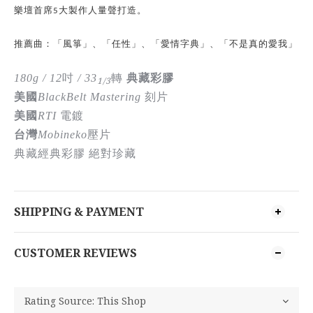
樂壇首席
大製作人量聲打造。
5
推薦曲：「風箏」、「任性」、「愛情字典」、「不是真的愛我」
180g / 12
吋
/ 33
轉
典藏彩膠
1/3
美國
BlackBelt Mastering
刻片
美國
RTI
電鍍
台灣
Mobineko
壓片
典藏經典彩膠
絕對珍藏
SHIPPING & PAYMENT
CUSTOMER REVIEWS