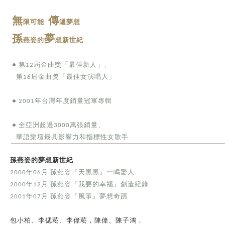
無
傳
限可能
遞夢想
孫
夢
燕姿的
想新世紀
第
屆金曲獎「最佳新人」、
●
12
第
屆金曲獎「最佳女演唱人」
16
年台灣年度銷量冠軍專輯
● 2001
全亞洲超過
萬張銷量、
●
3000
華語樂壇最具影響力和指標性女歌手
孫燕姿的夢想新世紀
年
月
孫燕姿『天黑黑』一鳴驚人
2000
06
年
月
孫燕姿『我要的幸福』創造紀錄
2000
12
年
月
孫燕姿『風箏』夢想奇蹟
2001
07
包小柏、李偲菘、李偉菘，陳偉、陳子鴻，