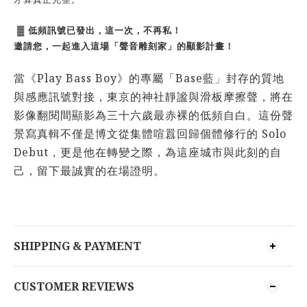
▓
低頻訊號已發出，這一次，不再私！
邀請您，一起進入這場「聲音雕刻家」的顯影計畫！
Play Bass Boy
Base
當《
》的專屬「
藍」封存的質地
與感應訊號對接，東京的神社靜謐與滑板摩擦聲，將在
影像翻閱間顯影為三十六歲最赤裸的低頻自白。這份聲
Solo
景寫真輯不僅是博文從集體喧囂回歸個體修行的
Debut
，更是他在轉變之際，為這座城市與此刻的自
己，留下最誠實的在場證明。
SHIPPING & PAYMENT
CUSTOMER REVIEWS