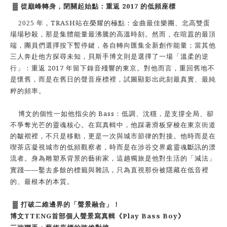
2017
▓
從巔峰轉身，閉關起始點：重返
的低頻座標
TRASH
2025
年，
站在榮耀的極點：金曲最佳樂團、北高雙蛋
場場秒殺，那是集體能量最沸騰的高溫時刻。然而，在喧囂的最頂
端，團員們選擇按下暫停鍵，各自轉向匯集全新創作能量；當其他
三人奔赴他方探尋未知，貝斯手博文則是選擇了一場「溫柔的逆
2017
行」：重返
年留下錄音殘響的東京。對他而言，重回舊地不
是懷舊，而是在舊日的聲音座標裡，試圖顯影出此刻最真實、最純
粹的頻率。
Bass
博文的個性一如他指尖的
：低調、沈穩，是支撐全局、卻
不爭奪光芒的靈魂核心。在寫真輯中，他踩著滑板穿梭在東京街道
的皺褶裡，不只是移動，更是一次與城市節律的對接。他時而是在
喫茶店凝視城市的低頻觀察者，時而是在涉谷交界處靈魂斷訊的漂
流者。身為雕塑系背景的藝術家，這趟獨旅是他對生活的「減法」
——
實踐
鑿去多餘的標籤與雜訊，只為直視那份被隱藏在低音裡
的、最根本的本質。
▓
打破二維邊界的「聲景融合」！
TTENG
Play Bass Boy
博文
首部個人聲景寫真輯《
》