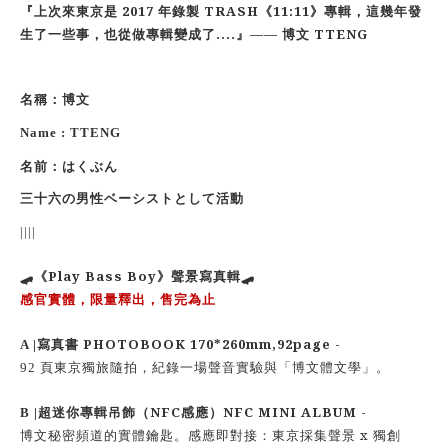
2017
TRASH
11:11
『上次來東京是
年錄製
《
》專輯，這幾年發
....
——
TTENG
生了一些事，也從做專輯變成了
』
博文
名稱：博
⽂
Name : TTENG
名前：はくぶん
三
⼗
六の男性ベーシストとして活動
||||
Play Bass Boy
🛹
《
》聲景寫真輯
🛹
感官實體，限量釋出，售完為止
PHOTOBOOK 170*260mm,92page -
A |
寫真書
92
頁東京獨旅隨拍，紀錄一場聲音實驗與「博文體文學」。
NFC
NFC MINI ALBUM -
B |
超迷你專輯吊飾（
感應）
x
博文秘密頻道的實體鑰匙。感應即對接：東京採集聲景
獨創