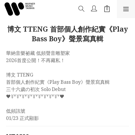
博文 TTENG 首部個人創作紀實《Play
Bass Boy》聲景寫真輯
華納音樂祕藏 低頻聲音雕塑家
2026首度公開！不再藏私！
博文 TTENG 
首部個人創作紀實《Play Bass Boy》聲景寫真輯
三十六歲の初次 Solo Debut
🖤꒦꒷꒦꒷꒦꒷꒦꒷꒦꒷꒦꒷꒦꒷꒦꒷꒦꒷🖤
低頻訊號 
01/23 正式顯影