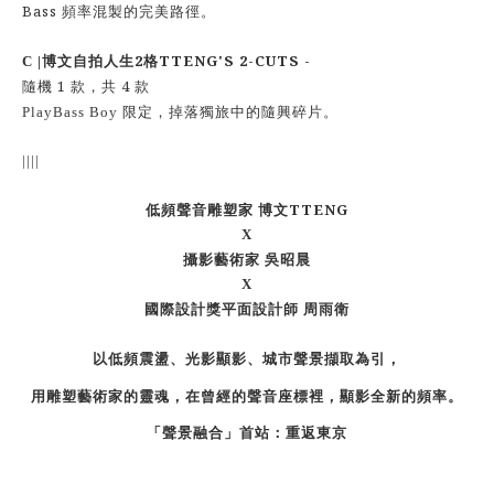
Bass
頻率混製的完美路徑。
2
TTENG'S 2-CUTS -
C |
博文自拍人生
格
1
4
隨機
款，共
款
PlayBass Boy
限定，掉落獨旅中的隨興碎片。
||||
TTENG
低頻聲音雕塑家 博文
X
攝影藝術家 吳昭晨
X
國際設計獎平面設計師 周雨衛
以低頻震盪、光影顯影、城市聲景擷取為引，
用雕塑藝術家的靈魂，在曾經的聲音座標裡，顯影全新的頻率。
「聲景融合」首站：重返東京