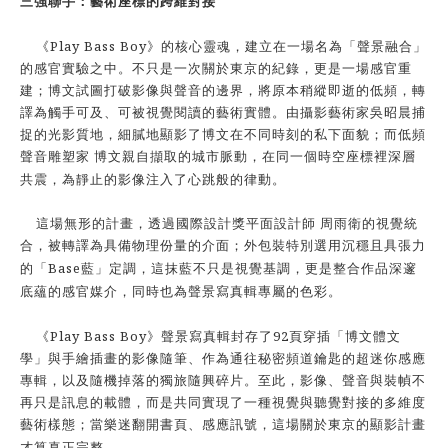
三強聯手：藝術座標的跨維對接
Play Bass Boy
《
》的核心靈魂，建立在一場名為「聲景融合」
的感官實驗之中。不只是一次關於東京的紀錄，更是一場感官重
建；博文試圖打破影像與聲音的邊界，將原本稍縱即逝的低頻，轉
譯為觸手可及、可被視覺閱讀的藝術實體。由攝影藝術家吳昭晨捕
捉的光影質地，細膩地顯影了博文在不同時刻的私下面貌；而低頻
聲音雕塑家 博文親自擷取的城市脈動，在同一個時空座標裡深層
共震，為靜止的影像注入了心跳般的律動。
這場無形的計畫，透過國際設計獎平面設計師 周雨衛的視覺統
合，被轉譯為具備物理份量的介面；外包裝特別選用沉穩且具張力
Base
的「
藍」定調，這抹藍不只是視覺基調，更是整合作品深邃
底蘊的感官媒介，同時也為聲景寫真輯專屬的色彩。
Play Bass Boy
92
《
》聲景寫真輯封存了
頁穿插「博文體文
學」與手繪插畫的影像隨筆、作為通往秘密頻道鑰匙的超迷你感應
專輯，以及隨機掉落的獨旅隨興碎片。至此，影像、聲音與裝幀不
再只是訊息的載體，而是共同實現了一種視覺與聽覺對接的多維度
藝術樣態；當樂迷翻開書頁、感應訊號，這場關於東京的顯影計畫
才算真正完整。