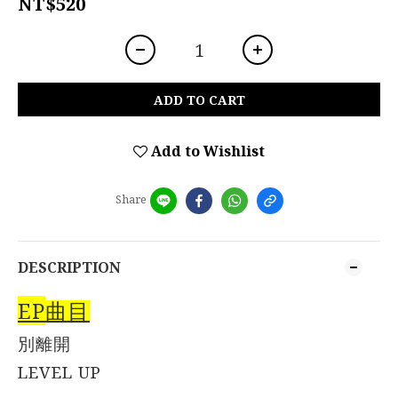
NT$520
ADD TO CART
Add to Wishlist
Share
DESCRIPTION
EP
曲目
別離開
LEVEL UP