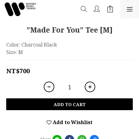
”Made For You” Tee [M]
Color: Charcoal Black
Size: M
NT$700
ADD TO CART
Add to Wishlist
Share