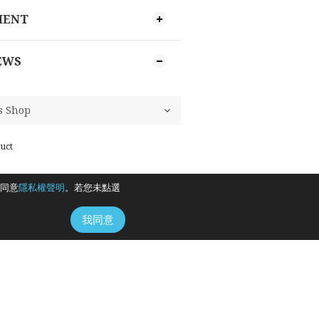
MENT
EWS
uct
同意
隱私權聲明
。若您未點選
我同意
地址 /
臺北市信義區信義路五段108號2樓B室
時間 / 10:00-17:00
電話 / +886-2-2715-8899