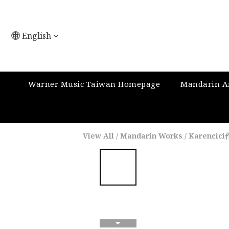
English
Warner Music Taiwan Homepage
Mandarin Ar
View All
/
Mandarin Works
/
Karencic