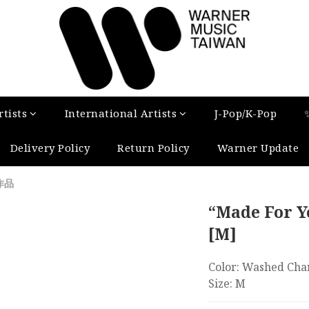
tists
International Artists
J-Pop/K-Pop
Delivery Policy
Return Policy
Warner Update
i作品
“Made For Y
[M]
Color: Washed Cha
Size: M