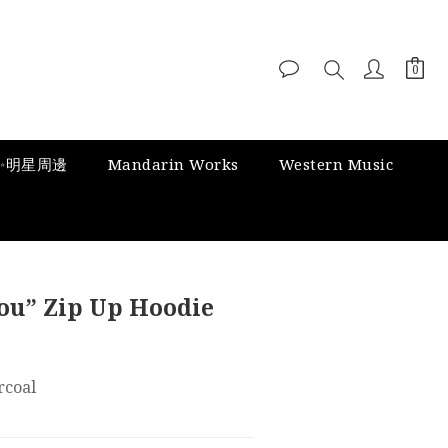
✨明星周邊
Mandarin Works
Western Music
ou” Zip Up Hoodie
rcoal