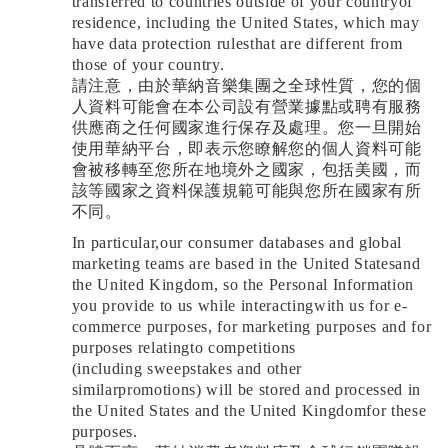
transferred to countries outside of your countryof
residence, including the United States, which may
have data protection rulesthat are different from
those of your country.
請注意，由於華納音樂集團之全球性質，您的個
人資料可能會在本公司設有營業據點或聘有服務
供應商之任何國家進行保存及處理。您一旦開始
使用華納平台，即表示您瞭解您的個人資料可能
會被移轉至您所在地境外之國家，包括美國，而
該等國家之資料保護規範可能與您所在國家有所
不同。
In particular,our consumer databases and global
marketing teams are based in the United Statesand
the United Kingdom, so the Personal Information
you provide to us while interactingwith us for e-
commerce purposes, for marketing purposes and for
purposes relatingto competitions
(including sweepstakes and other
similarpromotions) will be stored and processed in
the United States and the United Kingdomfor these
purposes.