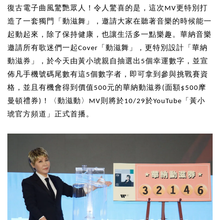
復古電子曲風驚艷眾人！令人驚喜的是，這次MV更特別打
造了一套獨門「動滋舞」，邀請大家在聽著音樂的時候能一
起動起來，除了保持健康，也讓生活多一點樂趣。華納音樂
邀請所有歌迷們一起Cover「動滋舞」，更特別設計「華納
動滋券」，於今天由黃小琥親自抽選出5個幸運數字，並宣
佈凡手機號碼尾數有這5個數字者，即可拿到參與挑戰賽資
格，並且有機會得到價值500元的華納動滋券(面額$500摩
曼頓禮券)！〈動滋動〉MV則將於10/29於YouTube「黃小
琥官方頻道」正式首播。