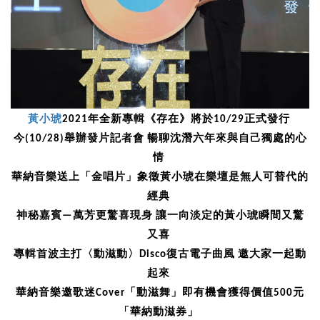
黃小琥
2021年全新專輯《存在》將於10/29正式發行
今(10/28)舉辦發片記者會 暢聊沈潛六年來與自己獨處的心
情
華納音樂送上「金唱片」象徵黃小琥在樂壇是無人可替代的
經典
神秘嘉賓—萬芳更驚喜現身 讓一向淡定的黃小琥瞬間又驚
又喜
專輯首波主打〈動滋動〉Disco復古電子曲風 邀大家一起動
起來
華納音樂邀歌迷Cover「動滋舞」即有機會獲得價值500元
「華納動滋券」