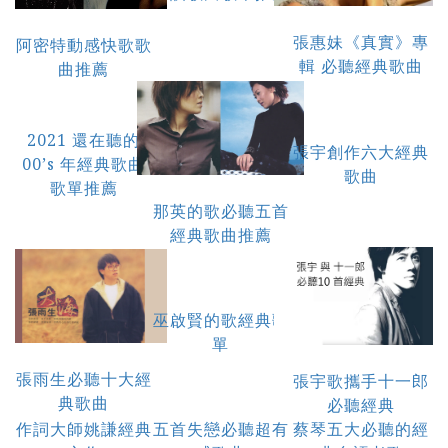
張惠妹《真實》專
阿密特動感快歌歌
輯 必聽經典歌曲
曲推薦
2021 還在聽的
張宇創作六大經典
00’s 年經典歌曲
歌曲
歌單推薦
那英的歌必聽五首
經典歌曲推薦
巫啟賢的歌經典歌
單
張雨生必聽十大經
張宇歌攜手十一郎
典歌曲
必聽經典
作詞大師姚謙經典
五首失戀必聽超有
蔡琴五大必聽的經