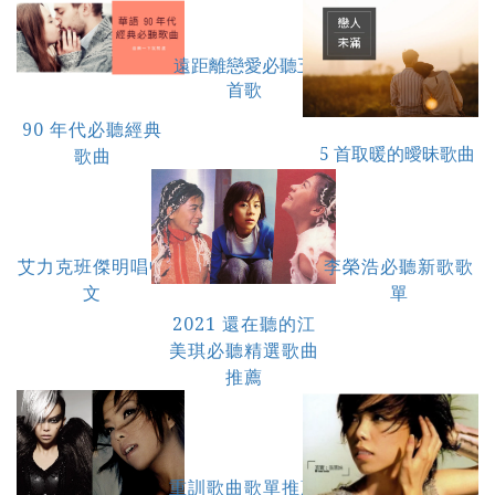
遠距離戀愛必聽五
首歌
90 年代必聽經典
5 首取暖的曖昧歌曲
歌曲
艾力克班傑明唱中
李榮浩必聽新歌歌
文
單
2021 還在聽的江
美琪必聽精選歌曲
推薦
重訓歌曲歌單推薦