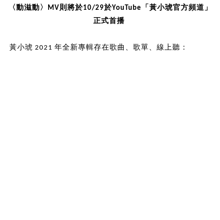
〈動滋動〉MV則將於10/29於YouTube「黃小琥官方頻道」
正式首播
黃小琥 2021 年全新專輯存在歌曲、歌單、線上聽：