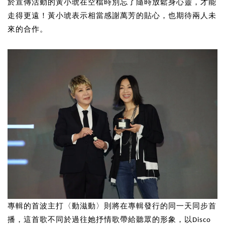
於宣傳活動的黃小琥在空檔時別忘了隨時放鬆身心靈，才能
走得更遠！黃小琥表示相當感謝萬芳的貼心，也期待兩人未
來的合作。
專輯的首波主打〈動滋動〉則將在專輯發行的同一天同步首
播，這首歌不同於過往她抒情歌帶給聽眾的形象，以Disco