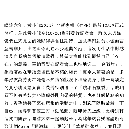
睽違六年，黃小琥2021年全新專輯《存在》將於10/29正式
發行，為此黃小琥今(10/28)舉辦發片記者會，許久未與媒
體們正式見面的她顯得興奮且期待。這張專輯對黃小琥而言
意義非凡，出道至今創造不少經典的她，這次將生活中對感
情及自我的體悟放進歌裡，希望大家能找到屬於自己「存
在」的意義。華納音樂在記者會上也特地送上「金唱片」，
象徵著她在華語樂壇已是不朽的經典！更令人驚喜的是，多
年好友萬芳更在她毫不知情的狀況下神秘現身，讓一向淡定
的黃小琥又驚又喜！萬芳特別送上了「琥珀石擴香」，琥珀
石不但有著如黃小琥般外剛內柔的特質，也有舒緩情緒的功
效，希望她接下來在密集的活動之中，別忘了隨時放鬆一下
自己。而專輯首波主打〈動滋動〉隨即搶先上線，更特別打
造獨門舞步，邀請大家一起動起來，為此華納音樂邀請所有
歌迷們Cover「動滋舞」，更設計「華納動滋券」，並且現