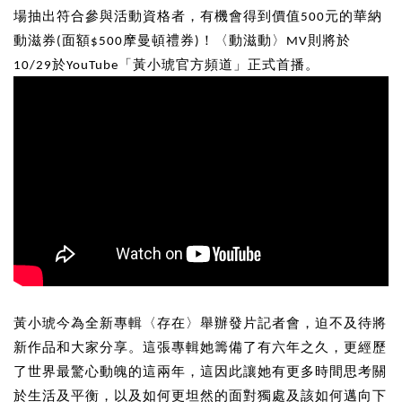
場抽出符合參與活動資格者，有機會得到價值500元的華納
動滋券(面額$500摩曼頓禮券)！〈動滋動〉MV則將於
10/29於YouTube「黃小琥官方頻道」正式首播。
黃小琥今為全新專輯〈存在〉舉辦發片記者會，迫不及待將
新作品和大家分享。這張專輯她籌備了有六年之久，更經歷
了世界最驚心動魄的這兩年，這因此讓她有更多時間思考關
於生活及平衡，以及如何更坦然的面對獨處及該如何邁向下