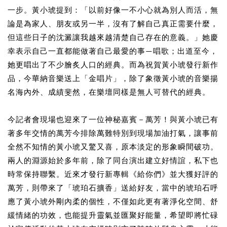
一步。黃小琥提到：「以前好像一不小心就為別人而活，無
論是為家人、朋友或另一半，沒有了解自己真正需要什麼，
但這些日子的沈澱讓我越來越清楚自己存在的意義。」她慶
幸表示自己一直都能做著自己最愛的事—唱歌；出道至今，
她更唱出了不少膾炙人口的經典。而為祝賀黃小琥發行新作
品，今華納音樂送上「金唱片」，除了象徵黃小琥的音樂揚
名海內外、成績斐然，在樂壇同樣是無人可替代的經典。
今記者會現場也迎來了一位神秘嘉賓－萬芳！與黃小琥已有
著多年交情的萬芳今排除萬難特別到現場加油打氣，讓事前
全然不知情的黃小琥又驚又喜，原本淡定的形象瞬間破功。
兩人的淵源始於多年前，除了同台演出建立好情誼，私下也
時常保持聯繫。近來才發行新專輯《給你們》並大獲好評的
萬芳，則帶來了「琥珀石擴香」送給好友，當中的琥珀石呼
應了黃小琥外剛內柔的個性，不僅如此更有著淨化空間、舒
緩情緒的功效，也能提升靈氣並匯聚好能量，希望即將忙碌